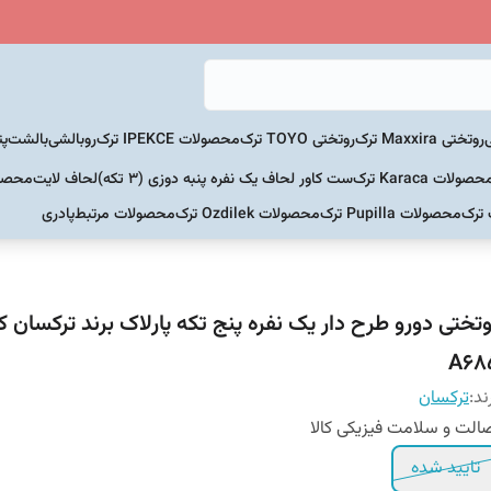
روتختی Maxxira ترک
روتختی TOYO ترک
محصولات IPEKCE ترک
روبالشی
بالشت
پت
حصولات Karaca ترک
ست کاور لحاف یک نفره پنبه دوزی (3 تکه)
لحاف لایت
محصولات Home
 ترک
محصولات Pupilla ترک
محصولات Ozdilek ترک
محصولات مرتبط
پادری
وتختی دورو طرح دار یک نفره پنج تکه پارلاک برند ترکسان ک
A68
ند:
ترکسان
الت و سلامت فیزیکی کالا
تایید شده