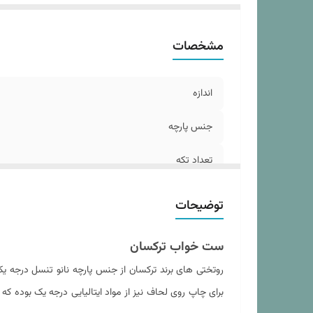
سا
تع
مشخصات
د
فر
اب
اندازه
نو
جنس پارچه
وز
تعداد تکه
تعداد روبالشی
توضیحات
مدل روبالشی
ست خواب ترکسان
ابعاد لحاف
روتختی های برند ترکسان از جنس پارچه نانو تنسل درجه 
برای چاپ روی لحاف نیز از مواد ایتالیایی درجه یک بوده 
سایز روکوسن