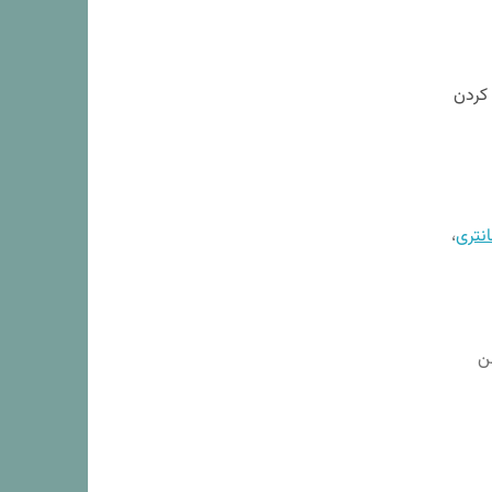
 کردن
نتری
،