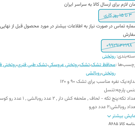
ان لازم برای ارسال کالا به سراسر ایران
۳ تا ۱۵ روز کاری
اره تماس در صورت نیاز به اطلاعات بیشتر در مورد محصول قبل از نهایی
فارش
09929132198
ته‌بندی
:
روتختی
چسب‌ها :
محافظ تشک
،
تشک
،
روتختی عروسکی
،
تشک طبی فنری
،
روتختی فا
روتختی
،
روبالشی
دازه
:
یک نفره مناسب برای تشک 90 و ۱۲0
نس پارچه
:
تنسل
داد تکه
:
پنج تکه - لحاف , ملحفه کش دار , ۲ عدد روبالشی , ۱ عدد رو کوسن
داد روبالشی
:
۲ عدد دورو
ل روبالشی
:
زیپ دار
ایش بیشتر
عاد لحاف
:
۲۴۰ × ۱۶۵ سانتی متر (۵± سانتیمتر)
اسه کالا
A685
یز روکوسن
:
۴۵ × ۴۵ سانتیمتر