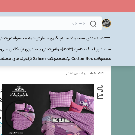
دسته‌بندی محصولات
خانه
پیگیری سفارش
همه محصولات
روتختی
ست کاور لحاف یکنفره (۳تکه)
حوله
روتختی پنبه دوزی ترک
کالای طبی
م
محصولات Cotton Box ترک
محصولات Sahser ترک
برندهای مختلف
کالای خواب بهشت
/
روتختی
ر
5
بر
اص