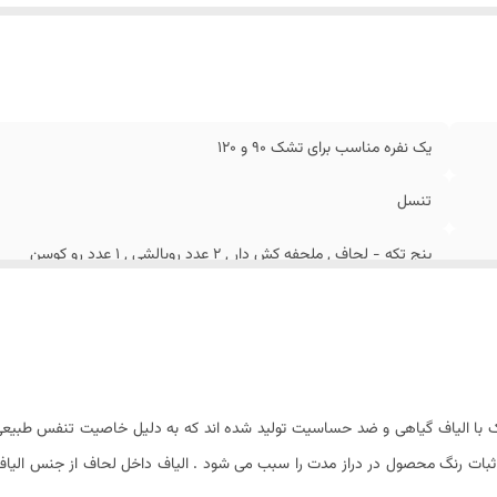
یز روبالشی
:
۷۰ × ۵۰ سانتیمتر
داد روکوسن
:
۱ عدد دورو زیپ دار
ستورالعمل شستشو
:
دارد
شینه
:
ندارد
عاد بسته بندی
:
۳۰ × ۷۰ × ۵۰ سانتیمتر
یک نفره مناسب برای تشک 90 و ۱۲0
ع ملحفه
:
تک رنگ کش دار
تنسل
ن تقریبی محصول بسته بندی شده
:
۴ کیلوگرم
پنج تکه - لحاف , ملحفه کش دار , ۲ عدد روبالشی , ۱ عدد رو کوسن
۲ عدد دورو
زیپ دار
۲۴۰ × ۱۶۵ سانتی متر (۵± سانتیمتر)
یک با الیاف گیاهی و ضد حساسیت تولید شده اند که به دلیل خاصیت تنفس طبیعی 
که ثبات رنگ محصول در دراز مدت را سبب می شود . الیاف داخل لحاف از جنس الیاف
۴۵ × ۴۵ سانتیمتر