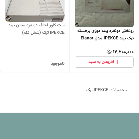
ست کاور لحاف دونفره ساتن برند
روتختی دونفره پنبه دوزی برجسته
IPEKCE ترک (شش تکه)
ترک برند IPEKCE مدل Elanor
(سه تکه -شیری)
12,500,000
افزودن به سبد
ناموجود
محصولات IPEKCE ترک