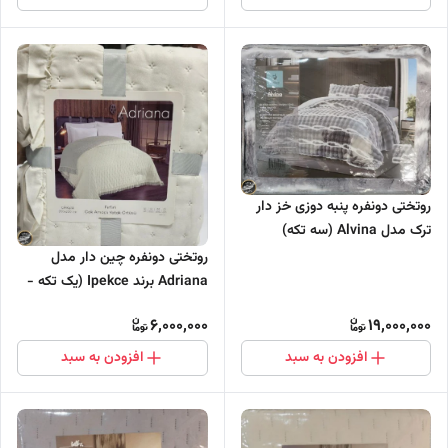
روتختی دونفره پنبه دوزی خز دار
ترک مدل Alvina (سه تکه)
روتختی دونفره چین دار مدل
Adriana برند Ipekce (یک تکه -
شیری)
6,000,000
19,000,000
افزودن به سبد
افزودن به سبد