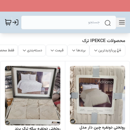
محصولات IPEKCE ترک
پربازدیدترین
برندها
قیمت
دسته‌بندی
فقط محصو
روتختی دونفره چین دار مدل
روتختی دونفره پیکه ترک برند