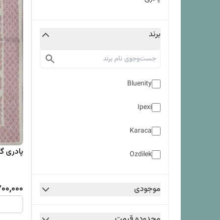
برند
Bluenity
Ipexi
Karaca
پادری گلیمی سا
Ozdilek
700,000
موجودی
محدوده قیمت