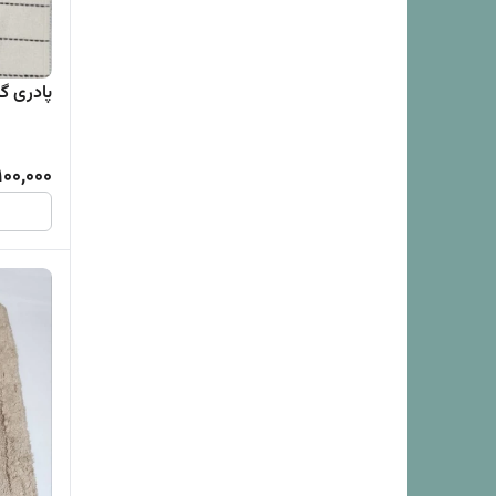
پادری گلیمی (0x70
100,000