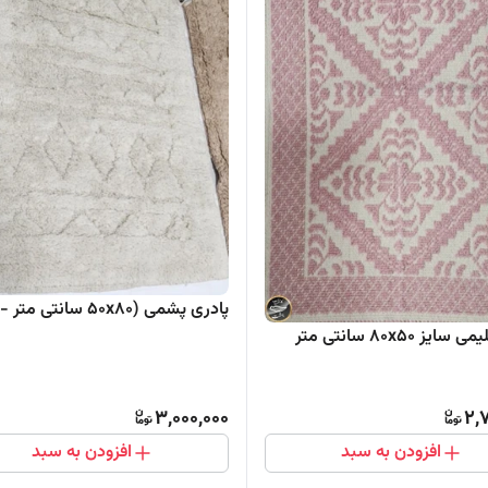
پادری پشمی (50x80 سانتی متر - کرم)
یز 80x50 سانتی متر
3,000,000
2,
افزودن به سبد
افزودن به سبد