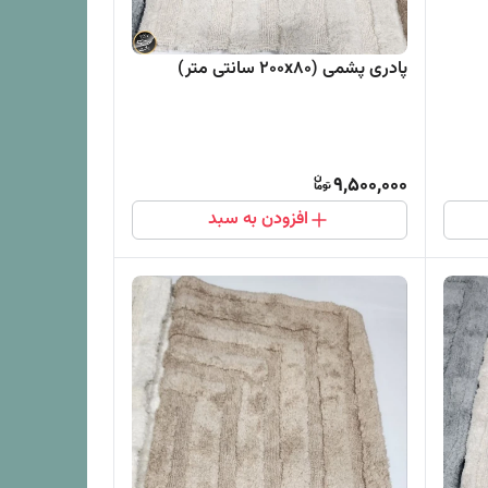
پادری پشمی (200x80 سانتی متر)
9,500,000
افزودن به سبد