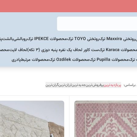
روتختی Maxxira ترک
روتختی TOYO ترک
محصولات IPEKCE ترک
روبالشی
بالشت
پت
حصولات Karaca ترک
ست کاور لحاف یک نفره پنبه دوزی (3 تکه)
لحاف لایت
محصولات Home
 ترک
محصولات Pupilla ترک
محصولات Ozdilek ترک
محصولات مرتبط
پادری
 براساس:
پربازدیدترین
پرفروش‌ترین
جدیدترین
ارزان‌ترین
گران‌ترین