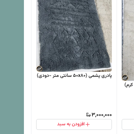
پادری پشمی (50x80 سانتی متر -دودی)
3,000,000
افزودن به سبد