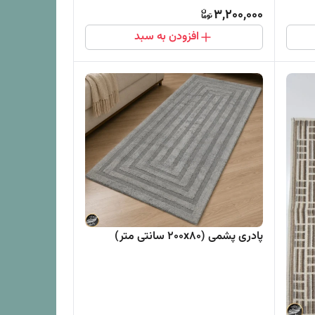
3,200,000
افزودن به سبد
پادری پشمی (200x80 سانتی متر)