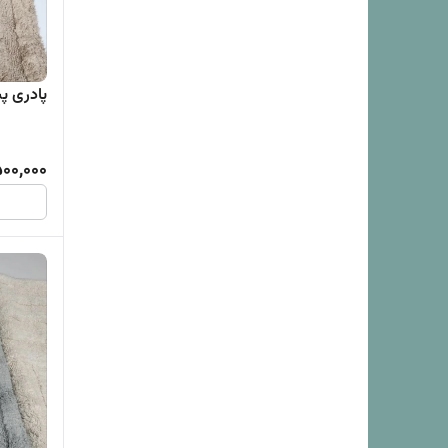
پادری پشمی (0x80
500,000