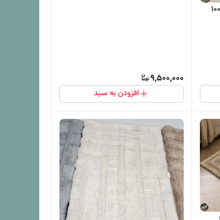
ری گلیمی دوتایی (100x60 ، 50x60
9,500,000
افزودن به سبد