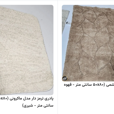
پادری پشمی (50x80 سانتی متر - قهوه
پادری ت
سانتی متر - شیری)