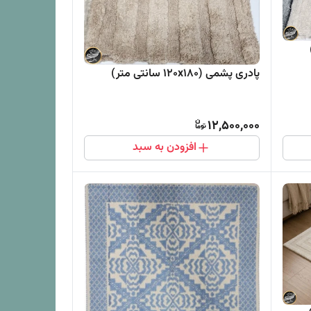
پادری پشمی (120x180 سانتی متر)
12,500,000
افزودن به سبد