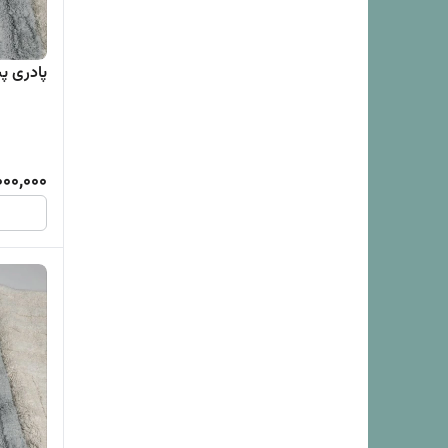
پادری پشمی (0x150
000,000