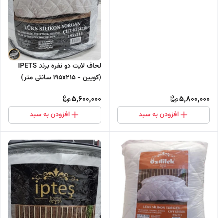
لحاف لایت دو نفره برند IPETS
(کویین - 195x215 سانتی متر)
5,600,000
5,800,000
افزودن به سبد
افزودن به سبد