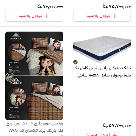
- بدون فنر)
70,000,000
75,700,000
افزودن به سبد
افزودن به سبد
تشک مدیکال پلاس نرمی کامل یک
نفره نوجوان سایز 80x180 سانتی
متر دارای مموری فوم (فول طبی -
بدون فنر)
روتختی دورو طرح دار یک نفره پنج
57,700,000
تکه پارلاک برند ترکسان کد A780
افزودن به سبد