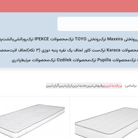
روتختی Maxxira ترک
روتختی TOYO ترک
محصولات IPEKCE ترک
روبالشی
بالشت
پت
حصولات Karaca ترک
ست کاور لحاف یک نفره پنبه دوزی (3 تکه)
لحاف لایت
محصولات Home
 ترک
محصولات Pupilla ترک
محصولات Ozdilek ترک
محصولات مرتبط
پادری
 براساس:
پربازدیدترین
پرفروش‌ترین
جدیدترین
ارزان‌ترین
گران‌ترین