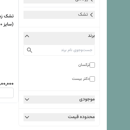
تشک
(سایز 80x180 سانتی متر نوجوان)
برند
ترکسان
دکتر بیست
800,000
موجودی
محدوده قیمت