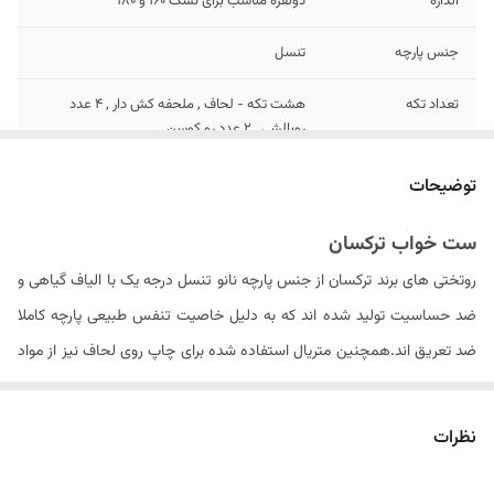
اندازه
دونفره مناسب برای تشک 160 و 180
جنس پارچه
تنسل
تعداد تکه
هشت تکه - لحاف , ملحفه کش دار , 4 عدد
روبالشی , 2 عدد رو کوسن
تعداد روبالشی
۴ عدد دورو
توضیحات
تعداد روکوسن
۲ عدد دورو زیپ دار
ست خواب ترکسان
روتختی های برند ترکسان از جنس پارچه نانو تنسل درجه یک با الیاف گیاهی و
سایز روبالشی
۷۰ × ۵۰ سانتیمتر
ضد حساسیت تولید شده اند که به دلیل خاصیت تنفس طبیعی پارچه کاملا
نوع ملحفه
تک رنگ کش دار
ضد تعریق اند.همچنین متریال استفاده شده برای چاپ روی لحاف نیز از مواد
ایتالیایی درجه یک بوده که ثبات رنگ محصول در دراز مدت را سبب می شود .
ابعاد لحاف
۲۴۰ × ۲۲۵ سانتی متر (۵± سانتیمتر)
الیاف داخل لحاف از جنس الیاف ویسکوز کره ای می باشد که با حجم مناسبی
نظرات
ابعاد بسته بندی
۳۰ × ۷۰ × ۵۰ سانتیمتر
را به روتختی داده و باعث عدم از فرم درآمدن لحاف پس از شستشو های مکرر
مدل روبالشی
زیپ دار
می گردد. . لازم به ذکر است که شتسشوی لحاف حتما باید در خشک شویی