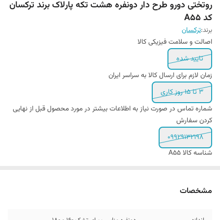
روتختی دورو طرح دار دونفره هشت تکه پارلاک برند ترکسان
کد A55
برند:
ترکسان
اصالت و سلامت فیزیکی کالا
تایید شده
زمان لازم برای ارسال کالا به سراسر ایران
3 تا 15 روز کاری
شماره تماس در صورت نیاز به اطلاعات بیشتر در مورد محصول قبل از نهایی
کردن سفارش
09929132198
شناسه کالا
A55
مشخصات