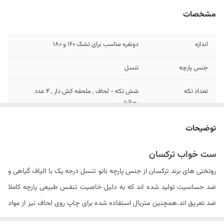
مشخصات
اندازه
دونفره مناسب برای تشک 160 و 180
جنس پارچه
تنسل
تعداد تکه
شش تکه - لحاف , ملحفه کش دار , 4 عدد
روبالشی
سایز روبالشی
۷۰ × ۵۰ سانتیمتر
توضیحات
تعداد روبالشی
۴عدد
ست خواب ترکسان
روتختی های برند ترکسان از جنس پارچه نانو تنسل درجه یک با الیاف گیاهی و
مدل روبالشی
پاکتی
ضد حساسیت تولید شده اند که به دلیل خاصیت تنفس طبیعی پارچه کاملا
تعداد روکوسن
ندارد
ضد تعریق اند.همچنین متریال استفاده شده برای چاپ روی لحاف نیز از مواد
ایتالیایی درجه یک بوده که ثبات رنگ محصول در دراز مدت را سبب می شود .
ابعاد لحاف
۲۴۰ × ۲۲۵ سانتی متر (۵± سانتیمتر)