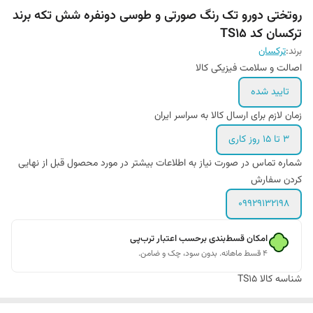
روتختی دورو تک رنگ صورتی و طوسی دونفره شش تکه برند
ترکسان کد TS15
برند:
ترکسان
اصالت و سلامت فیزیکی کالا
تایید شده
زمان لازم برای ارسال کالا به سراسر ایران
3 تا 15 روز کاری
شماره تماس در صورت نیاز به اطلاعات بیشتر در مورد محصول قبل از نهایی
کردن سفارش
09929132198
امکان قسط‌بندی برحسب اعتبار ترب‌پی
۴ قسط ماهانه. بدون سود، چک و ضامن.
شناسه کالا
TS15