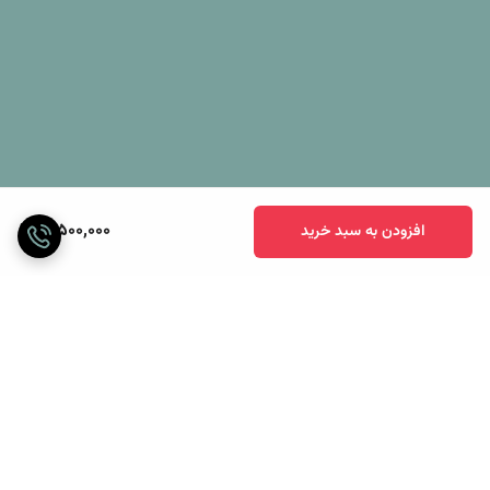
(دو طرف طرح دار) تولید شده از مخمل کالیفرنیا (مخمل ابریشم ), ملحفه
کش دار ساده با رنگی متناسب با رنگ هر دو سمت لحاف و چهار عدد
روبالشی مخمل دورو زیپ دار و دو عدد روکوسن مخمل دورو زیپ دار است.
10,500,000
افزودن به سبد خرید
برگشت به بالا