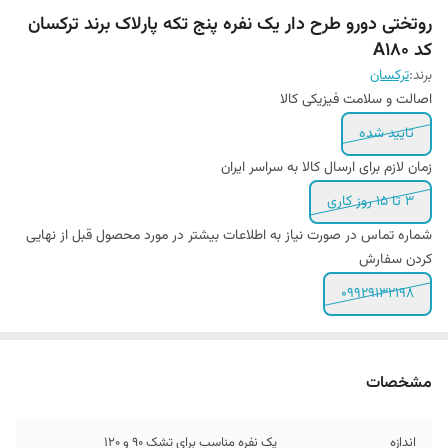
روتختی دورو طرح دار یک نفره پنج تکه پارلاک برند ترکسان
کد A180
برند:
ترکسان
اصالت و سلامت فیزیکی کالا
تایید شده
زمان لازم برای ارسال کالا به سراسر ایران
3 تا 15 روز کاری
شماره تماس در صورت نیاز به اطلاعات بیشتر در مورد محصول قبل از نهایی
کردن سفارش
09929132198
مشخصات
اندازه
یک نفره مناسب برای تشک 90 و ۱۲0