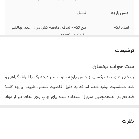
جنس پارچه
تنسل
تعداد تکه
پنج تکه - لحاف , ملحفه کش دار , ۲ عدد روبالشی
, ۱ عدد رو کوسن
تعداد روبالشی
۲ عدد دورو
توضیحات
سایز روبالشی
۷۰ × ۵۰ سانتیمتر
ست خواب ترکسان
روتختی های برند ترکسان از جنس پارچه نانو تنسل درجه یک با الیاف گیاهی و
مدل روبالشی
زیپ دار
ضد حساسیت تولید شده اند که به دلیل خاصیت تنفس طبیعی پارچه کاملا
تعداد روکوسن
۱ عدد دورو زیپ دار
ضد تعریق اند.همچنین متریال استفاده شده برای چاپ روی لحاف نیز از مواد
ایتالیایی درجه یک بوده که ثبات رنگ محصول در دراز مدت را سبب می شود .
سایز روکوسن
۴۵ × ۴۵ سانتیمتر
الیاف داخل لحاف از جنس الیاف ویسکوز کره ای می باشد که با حجم مناسبی
نظرات
نوع ملحفه
تک رنگ کش دار
را به روتختی داده و باعث عدم از فرم درآمدن لحاف پس از شستشو های مکرر
ابعاد لحاف
۲۴۰ × ۱۶۵ سانتی متر (۵± سانتیمتر)
می گردد. . لازم به ذکر است که شتسشوی لحاف حتما باید در خشک شویی