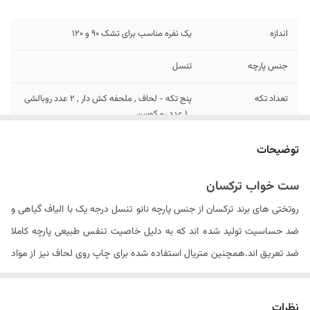
اندازه
یک نفره مناسب برای تشک 90 و ۱۲0
جنس پارچه
تنسل
تعداد تکه
پنج تکه - لحاف , ملحفه کش دار , ۲ عدد روبالشی
, ۱ عدد رو کوسن
تعداد روبالشی
۲ عدد دورو
توضیحات
سایز روبالشی
۷۰ × ۵۰ سانتیمتر
ست خواب ترکسان
روتختی های برند ترکسان از جنس پارچه نانو تنسل درجه یک با الیاف گیاهی و
مدل روبالشی
زیپ دار
ضد حساسیت تولید شده اند که به دلیل خاصیت تنفس طبیعی پارچه کاملا
تعداد روکوسن
۱ عدد دورو زیپ دار
ضد تعریق اند.همچنین متریال استفاده شده برای چاپ روی لحاف نیز از مواد
ایتالیایی درجه یک بوده که ثبات رنگ محصول در دراز مدت را سبب می شود .
سایز روکوسن
۴۵ × ۴۵ سانتیمتر
الیاف داخل لحاف از جنس الیاف ویسکوز کره ای می باشد که با حجم مناسبی
نظرات
نوع ملحفه
تک رنگ کش دار