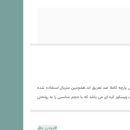
پارچه کاملا ضد تعریق اند.همچنین متریال استفاده شده
 ویسکوز کره ای می باشد که با حجم مناسبی را به روتختی
تبر انجام شود در غیر این باعث آسیب به لحاف و الیاف
 تولید شده از سایر الیاف چندان صدق نمیکند. در هنگام
ر آن بتوانید از استفاده از یک ست روتختی با کیفیت با
افزودن نظر