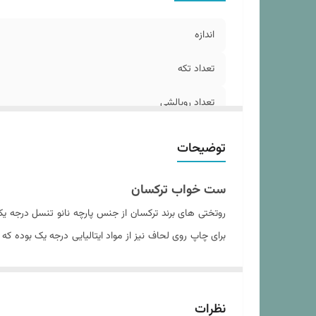
سا
د
اندازه
نو
تعداد تکه
تعداد روبالشی
مدل روبالشی
توضیحات
سایز روبالشی
ست خواب ترکسان
ابعاد بسته بندی
روتختی های برند ترکسان از جنس پارچه نانو تنسل درجه 
برای چاپ روی لحاف نیز از مواد ایتالیایی درجه یک بوده 
وزن تقریبی محصول بسته بندی شده
داده و باعث عدم از فرم درآمدن لحاف پس از شستشو های 
ابعاد لحاف
داخل آن می شود. نکته حائز اهمیت در مورد پارچه تنسل ح
خرید هر ست روتختی از فروشگاه کالای خواب بهشت دستورال
تعداد روکوسن
نظرات