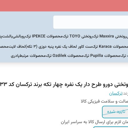
روتختی Maxxira ترک
روتختی TOYO ترک
محصولات IPEKCE ترک
روبالشی
بالشت
پت
حصولات Karaca ترک
ست کاور لحاف یک نفره پنبه دوزی (3 تکه)
لحاف لایت
محصولات Home
 ترک
محصولات Pupilla ترک
محصولات Ozdilek ترک
محصولات مرتبط
پادری
تختی دورو طرح دار یک نفره چهار تکه برند ترکسان کد T33
ند:
ترکسان
الت و سلامت فیزیکی کالا
تایید شده
ان لازم برای ارسال کالا به سراسر ایران