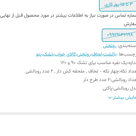
3 تا 15 روز کاری
اره تماس در صورت نیاز به اطلاعات بیشتر در مورد محصول قبل از نهایی
فارش
09929132198
ته‌بندی
:
روتختی
چسب‌ها :
بالشت
،
لحاف
،
روتختی
،
کالای خواب
،
تشک
،
پتو
دازه
:
یک نفره مناسب برای تشک 90 و ۱۲0
داد تکه
:
چهار تکه - لحاف , ملحفه کش دار , ۲ عدد روبالشی
داد روبالشی
:
۲ عدد طرح دار
ل روبالشی
:
پاکتی
یز روبالشی
:
۷۰ × ۵۰ سانتیمتر
ایش بیشتر
عاد بسته بندی
:
۳۰ × ۷۰ × ۵۰ سانتیمتر
ن تقریبی محصول بسته بندی شده
:
۴ کیلوگرم
عاد لحاف
:
۲۴۰ × ۱۶۵ سانتی متر (۵± سانتیمتر)
داد روکوسن
:
ندارد