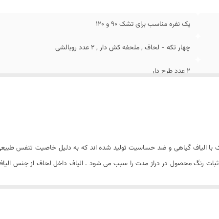
یز روکوسن
:
ندارد
ستورالعمل شستشو
:
دراد
یک نفره مناسب برای تشک 90 و ۱۲0
ع ملحفه
:
تک رنگ کش دار
چهار تکه - لحاف , ملحفه کش دار , ۲ عدد روبالشی
۲ عدد طرح دار
پاکتی
۷۰ × ۵۰ سانتیمتر
۳۰ × ۷۰ × ۵۰ سانتیمتر
یک با الیاف گیاهی و ضد حساسیت تولید شده اند که به دلیل خاصیت تنفس طبیعی 
که ثبات رنگ محصول در دراز مدت را سبب می شود . الیاف داخل لحاف از جنس الیاف
۴ کیلوگرم
مکرر می گردد. . لازم به ذکر است که شتسشوی لحاف حتما باید در خشک شویی مع
۲۴۰ × ۱۶۵ سانتی متر (۵± سانتیمتر)
فظ رنگ و شفافیت پارچه پس از هر بار شستشو است که این امر در مورد پارچه های
عمل کامل شستشو نیز به همراه محصول تقدیم می شود تا با رعایت نکات ذکر شده د
ندارد