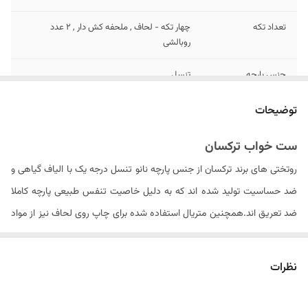
تعداد تکه
چهار تکه - لحاف , ملحفه کش دار , ۲ عدد
روبالشی
جنس پارچه
تنسل
تعداد روبالشی
۲ عدد طرح دار
توضیحات
سایز روبالشی
۷۰ × ۵۰ سانتیمتر
ست خواب ترکسان
روتختی های برند ترکسان از جنس پارچه نانو تنسل درجه یک با الیاف گیاهی و
مدل روبالشی
پاکتی
ضد حساسیت تولید شده اند که به دلیل خاصیت تنفس طبیعی پارچه کاملا
سایز روکوسن
ندارد
ضد تعریق اند.همچنین متریال استفاده شده برای چاپ روی لحاف نیز از مواد
ایتالیایی درجه یک بوده که ثبات رنگ محصول در دراز مدت را سبب می شود .
نوع ملحفه
تک رنگ کش دار
الیاف داخل لحاف از جنس الیاف ویسکوز کره ای می باشد که با حجم مناسبی
نظرات
ابعاد لحاف
۲۴۰ × ۱۶۵ سانتی متر (۵± سانتیمتر)
را به روتختی داده و باعث عدم از فرم درآمدن لحاف پس از شستشو های مکرر
دستورالعمل شستشو
دارد
می گردد. . لازم به ذکر است که شتسشوی لحاف حتما باید در خشک شویی