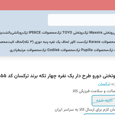
روتختی Maxxira ترک
روتختی TOYO ترک
محصولات IPEKCE ترک
روبالشی
بالشت
پت
حصولات Karaca ترک
ست کاور لحاف یک نفره پنبه دوزی (3 تکه)
لحاف لایت
محصولات Home
 ترک
محصولات Pupilla ترک
محصولات Ozdilek ترک
محصولات مرتبط
پادری
تختی دورو طرح دار یک نفره چهار تکه برند ترکسان کد T155
ند:
ترکسان
الت و سلامت فیزیکی کالا
تایید شده
ان لازم برای ارسال کالا به سراسر ایران