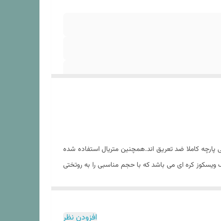
پارچه کاملا ضد تعریق اند.همچنین متریال استفاده شده
 ویسکوز کره ای می باشد که با حجم مناسبی را به روتختی
تبر انجام شود در غیر این باعث آسیب به لحاف و الیاف
 تولید شده از سایر الیاف چندان صدق نمیکند. در هنگام
ر آن بتوانید از استفاده از یک ست روتختی با کیفیت با
افزودن نظر