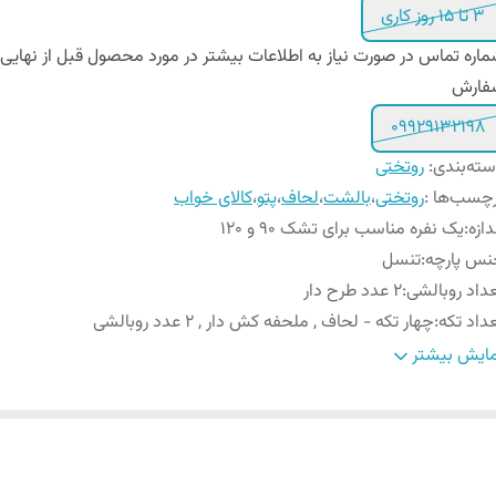
3 تا 15 روز کاری
اره تماس در صورت نیاز به اطلاعات بیشتر در مورد محصول قبل از نهایی
فارش
09929132198
ته‌بندی
:
روتختی
چسب‌ها :
روتختی
،
بالشت
،
لحاف
،
پتو
،
کالای خواب
دازه
:
یک نفره مناسب برای تشک 90 و ۱۲0
نس پارچه
:
تنسل
داد روبالشی
:
۲ عدد طرح دار
داد تکه
:
چهار تکه - لحاف , ملحفه کش دار , ۲ عدد روبالشی
ل روبالشی
:
پاکتی
ایش بیشتر
یز روبالشی
:
۷۰ × ۵۰ سانتیمتر
عاد بسته بندی
:
۳۰ × ۷۰ × ۵۰ سانتیمتر
عاد لحاف
:
۲۴۰ × ۱۶۵ سانتی متر (۵± سانتیمتر)
ع ملحفه
:
تک رنگ کش دار