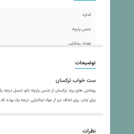
تع
د
اندازه
سا
وز
جنس پارچه
تعداد روبالشی
تعداد تکه
توضیحات
مدل روبالشی
ست خواب ترکسان
سایز روبالشی
روتختی های برند ترکسان از جنس پارچه نانو تنسل درجه 
برای چاپ روی لحاف نیز از مواد ایتالیایی درجه یک بوده 
ابعاد بسته بندی
داده و باعث عدم از فرم درآمدن لحاف پس از شستشو های 
ابعاد لحاف
داخل آن می شود. نکته حائز اهمیت در مورد پارچه تنسل ح
خرید هر ست روتختی از فروشگاه کالای خواب بهشت دستورال
نوع ملحفه
نظرات