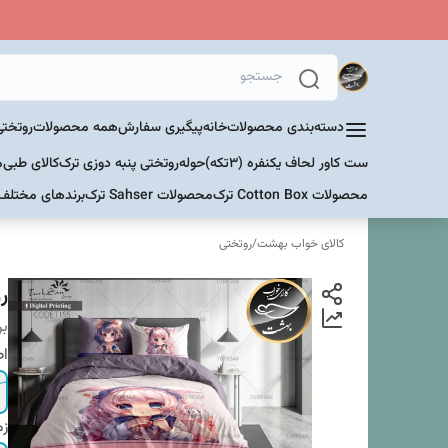
دسته‌بندی محصولات
خانه
پیگیری سفارش
همه محصولات
روتختی
ست کاور لحاف یکنفره (۳تکه)
حوله
روتختی پنبه دوزی ترک
کالای طبی
م
محصولات Cotton Box ترک
محصولات Sahser ترک
برندهای مختلف
کالای خواب بهشت
/
روتختی
رو
بر
اص
زم