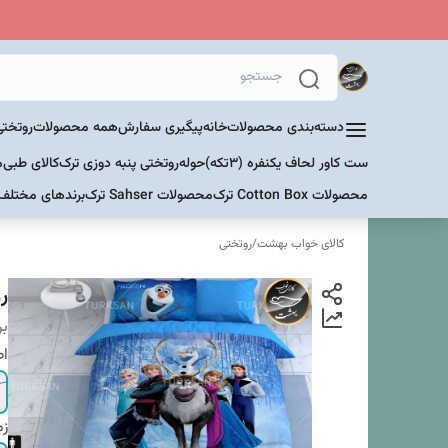
دسته‌بندی محصولات
خانه
پیگیری سفارش
همه محصولات
روتختی
ست کاور لحاف یکنفره (۳تکه)
حوله
روتختی پنبه دوزی ترک
کالای طبی
م
محصولات Cotton Box ترک
محصولات Sahser ترک
برندهای مختلف
کالای خواب بهشت
/
روتختی
رو
بر
اص
زم