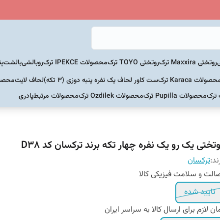
روتختی Maxxira ترک
روتختی TOYO ترک
محصولات IPEKCE ترک
روبالشی
بالشت
پت
حصولات Karaca ترک
ست کاور لحاف یک نفره پنبه دوزی (3 تکه)
لحاف لایت
محصولات Home
 ترک
محصولات Pupilla ترک
محصولات Ozdilek ترک
محصولات مرتبط
پادری
تختی یک رو یک نفره چهار تکه برند ترکسان کد D38
ند:
ترکسان
الت و سلامت فیزیکی کالا
تایید شده
ان لازم برای ارسال کالا به سراسر ایران