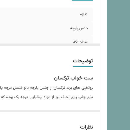
د
سا
اندازه
نو
وز
جنس پارچه
تعداد تکه
مدل روبالشی
توضیحات
تعداد روکوسن
ست خواب ترکسان
تعداد روبالشی
روتختی های برند ترکسان از جنس پارچه نانو تنسل درجه 
برای چاپ روی لحاف نیز از مواد ایتالیایی درجه یک بوده 
ابعاد بسته بندی
داده و باعث عدم از فرم درآمدن لحاف پس از شستشو های 
سایز روبالشی
داخل آن می شود. نکته حائز اهمیت در مورد پارچه تنسل ح
خرید هر ست روتختی از فروشگاه کالای خواب بهشت دستورال
ابعاد لحاف
نظرات