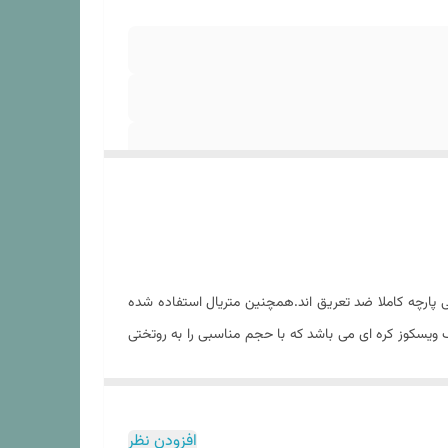
پارچه کاملا ضد تعریق اند.همچنین متریال استفاده شده
 ویسکوز کره ای می باشد که با حجم مناسبی را به روتختی
تبر انجام شود در غیر این باعث آسیب به لحاف و الیاف
 تولید شده از سایر الیاف چندان صدق نمیکند. در هنگام
ر آن بتوانید از استفاده از یک ست روتختی با کیفیت با
افزودن نظر