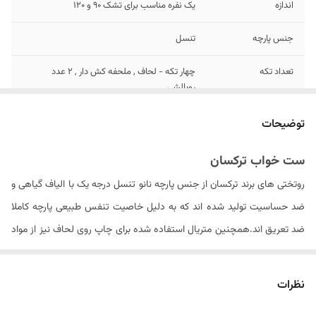
اندازه
یک نفره مناسب برای تشک 90 و ۱۲0
جنس پارچه
تنسل
تعداد تکه
چهار تکه - لحاف , ملحفه کش دار , ۲ عدد
روبالشی
سایز روکوسن
ندارد
توضیحات
تعداد روبالشی
۲ عدد
ست خواب ترکسان
روتختی های برند ترکسان از جنس پارچه نانو تنسل درجه یک با الیاف گیاهی و
تعداد روکوسن
ندارد
ضد حساسیت تولید شده اند که به دلیل خاصیت تنفس طبیعی پارچه کاملا
نوع ملحفه
تک رنگ کش دار
ضد تعریق اند.همچنین متریال استفاده شده برای چاپ روی لحاف نیز از مواد
ایتالیایی درجه یک بوده که ثبات رنگ محصول در دراز مدت را سبب می شود .
ابعاد لحاف
۲۴۰ × ۱۶۵ سانتی متر (۵± سانتیمتر)
الیاف داخل لحاف از جنس الیاف ویسکوز کره ای می باشد که با حجم مناسبی
نظرات
سایز روبالشی
۷۰ × ۵۰ سانتیمتر
را به روتختی داده و باعث عدم از فرم درآمدن لحاف پس از شستشو های مکرر