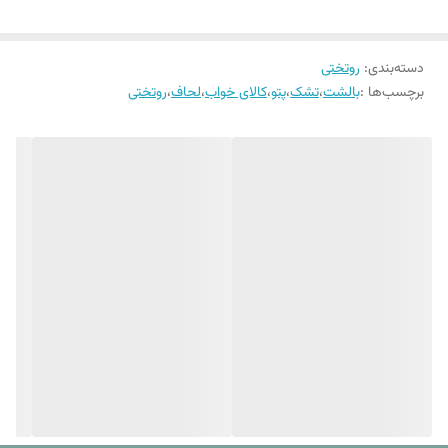
دستورالعمل شستشو
دارد
می گردد. . لازم به ذکر است که شتسشوی لحاف حتما باید در خشک شویی
معتبر انجام شود در غیر این باعث آسیب به لحاف و الیاف داخل آن می شود.
وزن تقریبی محصول
۴ کیلوگرم
دسته‌بندی
:
روتختی
نکته حائز اهمیت در مورد پارچه تنسل حفظ رنگ و شفافیت پارچه پس از هر
بسته بندی شده
برچسب‌ها :
بالشت
،
تشک
،
پتو
،
کالای خواب
،
لحاف
،
روتختی
بار شستشو است که این امر در مورد پارچه های تولید شده از سایر الیاف
ابعاد بسته بندی
۳۰ × ۷۰ × ۵۰ سانتیمتر
چندان صدق نمیکند. در هنگام خرید هر ست روتختی از فروشگاه کالای خواب
بهشت دستورالعمل کامل شستشو نیز به همراه محصول تقدیم می شود تا با
رعایت نکات ذکر شده در آن بتوانید از استفاده از یک ست روتختی با کیفیت با
طول عمر زیاد لذت ببرید.
تولید و دوخت مکانیزه در محیطی کاملا بهداشتی ,ثبات رنگ, ضد حساسیت
بودن , طرح های کاملا جدید و به روز و پارچه با الیاف طبیعی را می توان از
ویژگی های متمایز این محصول نسبت به سایر کالاهای مشابه دانست.
روتختی های ترکسان در دو تیپ اصلی یک نفره و دونفره تولید می
شوند که هر کدام از مدل های ذکر شده شامل دسته بندی های
متفاوتی اند :