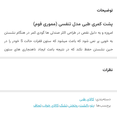
جنس رویه
تنفسی (ضد تعریق) زیپ دار قابل شستشو
توضیحات
سایز
۴۰x35x9 سانتی متر
پشت کمری طبی مدل تنفسی (مموری فوم)
رنگ پارچه رویه
مشکی
امروزه و به دلیل نقص در طراحی اکثر صندلی ها گودی کمر در هنگام نشستن
گارانتی
2 سال شرکتی
به خوبی پر نمی شود که باعث میشود که ستون فقرات حالت S خودر را در
حین نشستن حفظ نکند که در نتیجه باعث ایجاد ناهنجاری های ستون
دستورالعمل شستشو
فقط رویه - با دست و ماشین - مایع لباسشویی
فقرات در طول مدت نشستن و همین طور افزایش فشار بر ستون فقرات شده
بدون آنزیم
که خود زمینه را برای ایجاد کمر درد, گرفتگی عضلات پشت و مشکلات دیسک و
نظرات
آرتروز ایجاد می کند. بنابراین حفظ حالت استاندارد در طول زمان نشستن
توصیه اکید تمام پزشکان متخصص در این حوزه است.
از این رو استفاده از پشت کمری های طبی به دلیل پشتیبانی کامل از قوس
دسته‌بندی
:
کالای طبی
کمر در طول زمان نشستن کاملا توصیه شده که خود باعث حفظ حالت S
برچسب‌ها :
پتو
،
بالشت
،
روتختی
،
تشک
،
کالای خواب
،
لحاف
ستون فقرات در حین نشستن می شود. در نتیجه فشار بر ستون فقرات
کاهش پیدا کرده و باعث پیشگیری از ایجاد آرتروز , مشکلات دیسک و گرفتگی