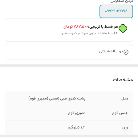
کردن سفارش
09929132198
هر قسط با ترب‌پی:
۷۸۷٬۵۰۰
تومان
۴ قسط ماهانه. بدون سود، چک و ضامن.
دو ساله شرکتی
مشخصات
مدل
پشت کمری طبی تنفسی (مموری فوم)
جنس فوم
مموری فوم
وزن
۱.۲ کیلوگرم