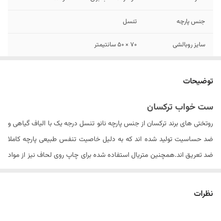
جنس پارچه
تنسل
سایز روبالشی
۷۰ × ۵۰ سانتیمتر
تعداد تکه
شش تکه - لحاف , ملحفه کش دار , 4 عدد
روبالشی
توضیحات
تعداد روبالشی
۴ عدد
ست خواب ترکسان
روتختی های برند ترکسان از جنس پارچه نانو تنسل درجه یک با الیاف گیاهی و
نوع ملحفه
تک رنگ کش دار
ضد حساسیت تولید شده اند که به دلیل خاصیت تنفس طبیعی پارچه کاملا
تعداد روکوسن
ندارد
ضد تعریق اند.همچنین متریال استفاده شده برای چاپ روی لحاف نیز از مواد
ایتالیایی درجه یک بوده که ثبات رنگ محصول در دراز مدت را سبب می شود .
مدل روبالشی
پاکتی
الیاف داخل لحاف از جنس الیاف ویسکوز کره ای می باشد که با حجم مناسبی
نظرات
دستورالعمل شستشو
دارد
را به روتختی داده و باعث عدم از فرم درآمدن لحاف پس از شستشو های مکرر
ابعاد لحاف
۲۴۰ × ۲۲۵ سانتی متر (۵± سانتیمتر)
می گردد. . لازم به ذکر است که شتسشوی لحاف حتما باید در خشک شویی