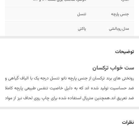
جنس پارچه
تنسل
مدل روبالشی
پاکتی
تعداد تکه
شش تکه - لحاف , ملحفه کش دار , 4 عدد
روبالشی
توضیحات
تعداد روبالشی
۴ عدد
ست خواب ترکسان
روتختی های برند ترکسان از جنس پارچه نانو تنسل درجه یک با الیاف گیاهی و
سایز روبالشی
۷۰ × ۵۰ سانتیمتر
ضد حساسیت تولید شده اند که به دلیل خاصیت تنفس طبیعی پارچه کاملا
سایز روکوسن
ندارد
ضد تعریق اند.همچنین متریال استفاده شده برای چاپ روی لحاف نیز از مواد
ایتالیایی درجه یک بوده که ثبات رنگ محصول در دراز مدت را سبب می شود .
تعداد روکوسن
ندارد
الیاف داخل لحاف از جنس الیاف ویسکوز کره ای می باشد که با حجم مناسبی
نظرات
نوع ملحفه
تک رنگ کش دار
را به روتختی داده و باعث عدم از فرم درآمدن لحاف پس از شستشو های مکرر
ابعاد لحاف
۲۴۰ × ۲۲۵ سانتی متر (۵± سانتیمتر)
می گردد. . لازم به ذکر است که شتسشوی لحاف حتما باید در خشک شویی