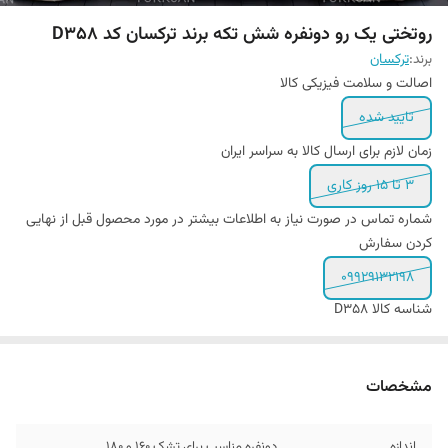
روتختی یک رو دونفره شش تکه برند ترکسان کد D358
برند:
ترکسان
اصالت و سلامت فیزیکی کالا
تایید شده
زمان لازم برای ارسال کالا به سراسر ایران
3 تا 15 روز کاری
شماره تماس در صورت نیاز به اطلاعات بیشتر در مورد محصول قبل از نهایی
کردن سفارش
09929132198
شناسه کالا
D358
مشخصات
اندازه
دونفره مناسب برای تشک 160 و 180