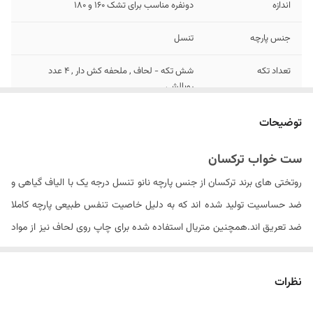
اندازه
دونفره مناسب برای تشک 160 و 180
جنس پارچه
تنسل
تعداد تکه
شش تکه - لحاف , ملحفه کش دار , 4 عدد
روبالشی
تعداد روبالشی
۴ عدد
توضیحات
مدل روبالشی
پاکتی
ست خواب ترکسان
روتختی های برند ترکسان از جنس پارچه نانو تنسل درجه یک با الیاف گیاهی و
سایز روبالشی
۷۰ × ۵۰ سانتیمتر
ضد حساسیت تولید شده اند که به دلیل خاصیت تنفس طبیعی پارچه کاملا
تعداد روکوسن
ندارد
ضد تعریق اند.همچنین متریال استفاده شده برای چاپ روی لحاف نیز از مواد
ایتالیایی درجه یک بوده که ثبات رنگ محصول در دراز مدت را سبب می شود .
ابعاد لحاف
۲۴۰ × ۲۲۵ سانتی متر (۵± سانتیمتر)
الیاف داخل لحاف از جنس الیاف ویسکوز کره ای می باشد که با حجم مناسبی
نظرات
سایز روکوسن
ندارد
را به روتختی داده و باعث عدم از فرم درآمدن لحاف پس از شستشو های مکرر