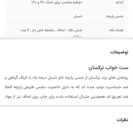
اندازه
دونفره مناسب برای تشک 160 و 180
جنس پارچه
تنسل
تعداد تکه
شش تکه - لحاف , ملحفه کش دار , 4 عدد
روبالشی
مدل روبالشی
پاکتی
توضیحات
تعداد روکوسن
ندارد
ست خواب ترکسان
روتختی های برند ترکسان از جنس پارچه نانو تنسل درجه یک با الیاف گیاهی و
تعداد روبالشی
۴ عدد
ضد حساسیت تولید شده اند که به دلیل خاصیت تنفس طبیعی پارچه کاملا
سایز روکوسن
ندارد
ضد تعریق اند.همچنین متریال استفاده شده برای چاپ روی لحاف نیز از مواد
ایتالیایی درجه یک بوده که ثبات رنگ محصول در دراز مدت را سبب می شود .
ابعاد بسته بندی
۳۰ × ۷۰ × ۵۰ سانتیمتر
الیاف داخل لحاف از جنس الیاف ویسکوز کره ای می باشد که با حجم مناسبی
نظرات
سایز روبالشی
۷۰ × ۵۰ سانتیمتر
را به روتختی داده و باعث عدم از فرم درآمدن لحاف پس از شستشو های مکرر