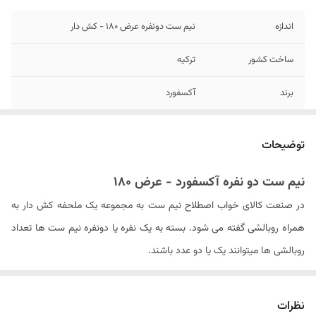
اندازه
نیم ست دونفره عرض ۱80 - کش دار
ساخت کشور
ترکیه
برند
آکسفورد
تعداد تکه
3 - (ملحفه کش دار و دو عدد روبالشی)
توضیحات
جنس پارچه
۱۰۰٪ نخ (بدون پلاستیک)
نیم ست دو نفره آکسفورد - عرض ۱۸۰
تعداد روبالشی
2 عدد
در صنعت کالای خواب اصطلاح نیم ست به مجموعه یک ملحفه کش دار به
مدل روبالشی
پاکتی
همراه روبالشی گفته می شود. بسته به یک نفره یا دونفره نیم ست ها تعداد
روبالشی ها میتوانند یک یا دو عدد باشند.
سایز روبالشی
۷۰ × ۵۰ سانتیمتر
نیم ست های ارائه شده در فروشگاه کالای خواب بهشت از برند آکسفورد بوده
ارتفاع ایده آل تشک
۲۵ تا ۲۷ سانتیمتر
که یک برند معتبر در صنعت نساجی در کشور ترکیه است. بنابراین جنس پارچه
نظرات