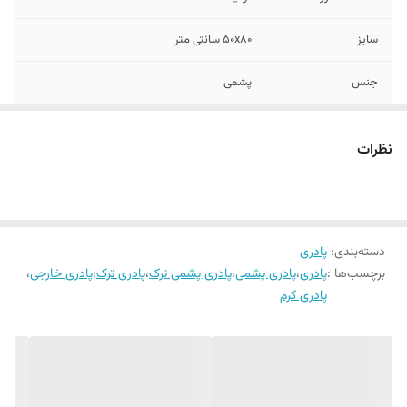
سایز
50x80 سانتی متر
جنس
پشمی
رنگ
کرم
نظرات
دسته‌بندی
:
پادری
برچسب‌ها :
پادری
،
پادری پشمی
،
پادری پشمی ترک
،
پادری ترک
،
پادری خارجی
،
پادری کرم