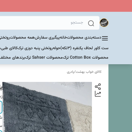
دسته‌بندی محصولات
خانه
پیگیری سفارش
همه محصولات
روتختی
ست کاور لحاف یکنفره (۳تکه)
حوله
روتختی پنبه دوزی ترک
کالای طبی
م
محصولات Cotton Box ترک
محصولات Sahser ترک
برندهای مختلف
کالای خواب بهشت
/
پادری
پاد
زم
شم
س