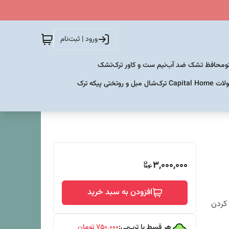
ورود | ثبت‌نام
و
محافظ تشک ضد آب
نیم ست و کاور ترک
تشک
Capital  ترک
شال مبل و روتختی پیکه ترک
3,000,000
افزودن به سبد خرید
 کردن
هر قسط با ترب‌پی:
۷۵۰٬۰۰۰
تومان