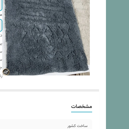
م
دس
بر
س
سا
ج
ر
مشخصات
ساخت کشور