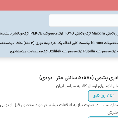
روتختی Maxxira ترک
روتختی TOYO ترک
محصولات IPEKCE ترک
روبالشی
بالشت
پت
حصولات Karaca ترک
ست کاور لحاف یک نفره پنبه دوزی (3 تکه)
لحاف لایت
محصولات Home
 ترک
محصولات Pupilla ترک
محصولات Ozdilek ترک
محصولات مرتبط
پادری
ری پشمی (50x80 سانتی متر -دودی)
ان لازم برای ارسال کالا به سراسر ایران
2 تا 7 روز کاری
اره تماس در صورت نیاز به اطلاعات بیشتر در مورد محصول قبل از نهایی
فارش