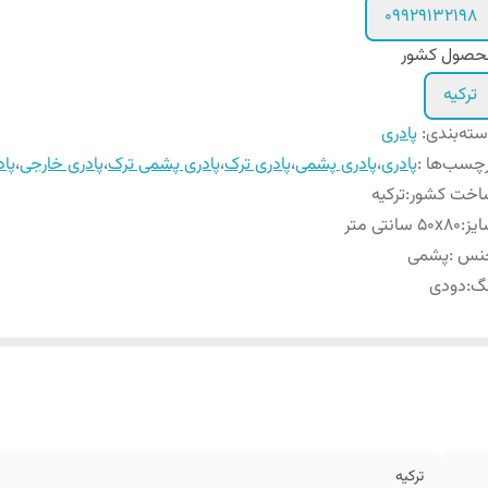
09929132198
حصول کشور
ترکیه
ته‌بندی
:
پادری
چسب‌ها :
پادری
،
پادری پشمی
،
پادری ترک
،
پادری پشمی ترک
،
پادری خارجی
،
پا
اخت کشور
:
ترکیه
یز
:
50x80 سانتی متر
نس
:
پشمی
نگ
:
دودی
ترکیه