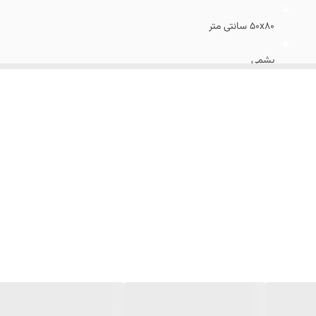
50x80 سانتی متر
پشمی
دودی