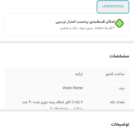
09929132198
امکان قسط‌بندی برحسب اعتبار ترب‌پی
۴ قسط ماهانه. بدون سود، چک و ضامن.
مشخصات
ساخت کشور
ترکیه
برند
Viven Home
تعداد تکه
6 تکه (1 کاور لحاف پنبه دوزی شده ،4 عدد
روبالشی، ملحفه فلت)
تعداد روبالشی
4 عدد
توضیحات