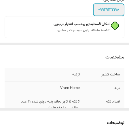
09929132198
امکان قسط‌بندی برحسب اعتبار ترب‌پی
۴ قسط ماهانه. بدون سود، چک و ضامن.
مشخصات
ساخت کشور
ترکیه
برند
Viven Home
تعداد تکه
6 تکه (1 کاور لحاف پنبه دوزی شده ،4 عدد
روبالشی، ملحفه فلت)
تعداد روبالشی
4 عدد
توضیحات