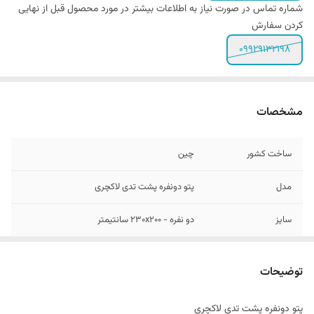
شماره تماس در صورت نیاز به اطلاعات بیشتر در مورد محصول قبل از نهایی
کردن سفارش
۰۹۹۲۹۱۳۲۱۹۸
مشخصات
ساخت کشور
چین
مدل
پتو دونفره پشت تدی لاکچری
سایز
دو نفره - ۲۳۰x۲۰۰ سانتیمتر
دستورالعمل شستشو
شستشو در ماشین لباسشویی با آب با دمای
مناسب و پودر بدون آنزیم و استفاده از نرم کننده
توضیحات
برای لطافت بیشتر یا توسط خشکشویی معتبر
پتو دونفره پشت تدی لاکچری