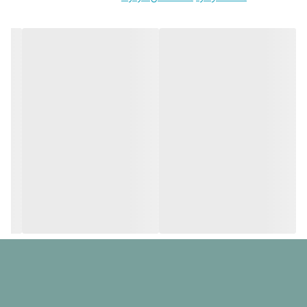
ارتفاع ایده آل تشک
تا ۳۰ سانتی متر
سایز روبالشی
۵۰x۷۰ سانتی متر
دستورالعمل شستشو
شستشو با آب با دمای مناسب (۳۰ درجه) و مایع
لباسشویی بدون آنزیم