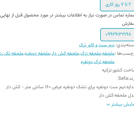
۲ تا ۷ روز کاری
اره تماس در صورت نیاز به اطلاعات بیشتر در مورد محصول قبل از نهایی
فارش
۰۹۹۲۹۱۳۲۱۹۸
ته‌بندی
:
نیم ست و کاور ترک
چسب‌ها :
ملحفه
،
ملحفه ترک
،
ملحفه کش دار
،
ملحفه دونفره
،
ملحفه تک رن
ملحفه ترک دونفره
اخت کشور
:
ترکیه
ند
:
Sefa
دازه
:
نیم ست دونفره برای تشک دونفره عرض ۱۶۰ سانتی متر - کش دار
دل ملحفه
:
کش دار
نس پارچه
:
کتان پنبه
ایش بیشتر
تفاع ایده آل تشک
:
تا ۳۰ سانتیمتر
تورالعمل
شستشو با آب با دمای مناسب (۳۰ درجه) و م
ستشو
:
بدون آنزیم