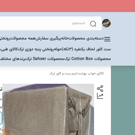
دسته‌بندی محصولات
خانه
پیگیری سفارش
همه محصولات
روتختی
ست کاور لحاف یکنفره (۳تکه)
حوله
روتختی پنبه دوزی ترک
کالای طبی
م
محصولات Cotton Box ترک
محصولات Sahser ترک
برندهای مختلف
کالای خواب بهشت
/
نیم ست و کاور ترک
نی
بر
م
زم