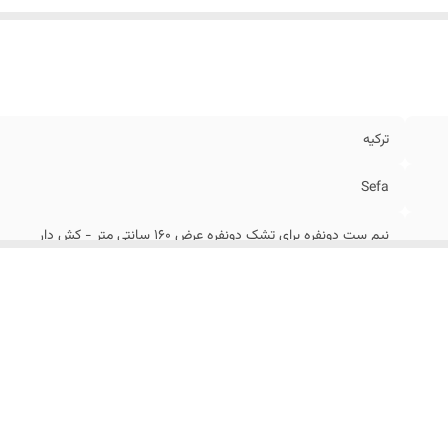
داد تکه
:
یک تکه (ملحفه)
ترکیه
Sefa
نیم ست دونفره برای تشک دونفره عرض ۱۶۰ سانتی متر - کش دار
کش دار
کتان پنبه
تا ۳۰ سانتیمتر
شستشو با آب با دمای مناسب (۳۰ درجه) و مایع لباسشویی بدون آنزیم