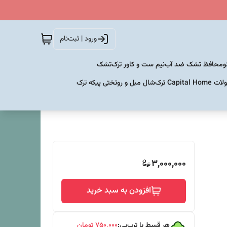
ورود | ثبت‌نام
و
محافظ تشک ضد آب
نیم ست و کاور ترک
تشک
Capital  ترک
شال مبل و روتختی پیکه ترک
3,000,000
افزودن به سبد خرید
هر قسط با ترب‌پی:
۷۵۰٬۰۰۰
تومان