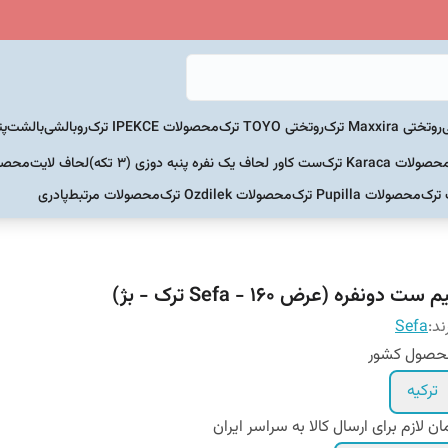
روتختی Maxxira ترک
روتختی TOYO ترک
محصولات IPEKCE ترک
روبالشی
بالشت
پت
حصولات Karaca ترک
ست کاور لحاف یک نفره پنبه دوزی (3 تکه)
لحاف لایت
محصولات Home
 ترک
محصولات Pupilla ترک
محصولات Ozdilek ترک
محصولات مرتبط
پادری
م ست دونفره (عرض ۱۶۰ - Sefa ترک - بژ)
ند:
Sefa
حصول کشور
ترکیه
ان لازم برای ارسال کالا به سراسر ایران