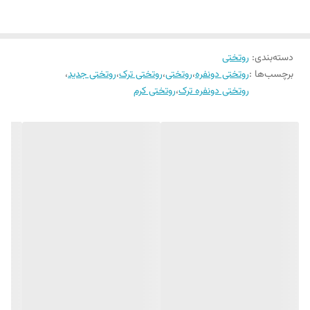
می گردد. . لازم به ذکر است که شتسشوی لحاف حتما باید در خشک شویی
مدل ملحفه
تک رنگ کش دار
معتبر انجام شود در غیر این باعث آسیب به لحاف و الیاف داخل آن می شود.
دسته‌بندی
:
روتختی
نکته حائز اهمیت در مورد پارچه تنسل حفظ رنگ و شفافیت پارچه پس از هر
برچسب‌ها :
روتختی دونفره
،
روتختی
،
روتختی ترک
،
روتختی جدید
،
بار شستشو است که این امر در مورد پارچه های تولید شده از سایر الیاف
روتختی دونفره ترک
،
روتختی کرم
چندان صدق نمیکند. در هنگام خرید هر ست روتختی از فروشگاه کالای خواب
بهشت دستورالعمل کامل شستشو نیز به همراه محصول تقدیم می شود تا با
رعایت نکات ذکر شده در آن بتوانید از استفاده از یک ست روتختی با کیفیت با
طول عمر زیاد لذت ببرید.
تولید و دوخت مکانیزه در محیطی کاملا بهداشتی ,ثبات رنگ, ضد حساسیت
بودن , طرح های کاملا جدید و به روز و پارچه با الیاف طبیعی را می توان از
ویژگی های متمایز این محصول نسبت به سایر کالاهای مشابه دانست.
روتختی های ترکسان در دو تیپ اصلی یک نفره و دونفره تولید می
شوند که هر کدام از مدل های ذکر شده شامل دسته بندی های
متفاوتی اند :