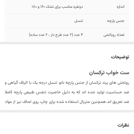
اندازه
دونفره مناسب برای تشک 160 و 180
جنس پارچه
تنسل
تعداد روبالشی
4 عدد (2 عدد طرح دار ، 2 عدد ساده)
تعداد تکه
شش تکه - لحاف , ملحفه کش دار , 4 عدد
روبالشی
توضیحات
مدل روبالشی
پاکتی
ست خواب ترکسان
روتختی های برند ترکسان از جنس پارچه نانو تنسل درجه یک با الیاف گیاهی و
ابعاد لحاف
۲۴۰ × ۲۲۵ سانتی متر (۵± سانتیمتر)
ضد حساسیت تولید شده اند که به دلیل خاصیت تنفس طبیعی پارچه کاملا
لحاف یک طرف طرح
بله
ضد تعریق اند.همچنین متریال استفاده شده برای چاپ روی لحاف نیز از مواد
دار و یک طرف ساده
ایتالیایی درجه یک بوده که ثبات رنگ محصول در دراز مدت را سبب می شود .
سایز روبالشی
۷۰ × ۵۰ سانتیمتر
الیاف داخل لحاف از جنس الیاف ویسکوز کره ای می باشد که با حجم مناسبی
نظرات
را به روتختی داده و باعث عدم از فرم درآمدن لحاف پس از شستشو های مکرر
دستورالعمل شستشو
دارد