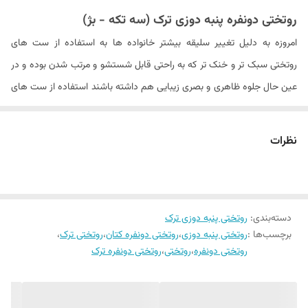
روتختی دونفره پنبه دوزی ترک (سه تکه - بژ)
نوع لحاف
لحاف سبک
امروزه به دلیل تغییر سلیقه بیشتر خانواده ها به استفاده از ست های
جنس پارچه
پنبه کتان
روتختی سبک تر و خنک تر که به راحتی قابل شستشو و مرتب شدن بوده و در
عین حال جلوه ظاهری و بصری زیبایی هم داشته باشند استفاده از ست های
دستورالعمل شستشو
شستشو با آب با دمای مناسب و با مایع
سبک جایگاه خاصی در این زمینه پیدا کرده اند. در همین راستا فروشگاه
لباسشویی بدون آنزیم ، عدم استفاده از مایع
لباسشویی آنزیم دار و پودر و سفید در هنگام
کالای خواب بهشت با ارایه ست خواب های سه تکه پنبه دوزی مثل همیشه
نظرات
شسشتو , عدم قرار دادن محصول در معرض نور
برترین محصولات را به شما تقدیم میکند. این ست ها شامل یک عدد لحاف
مستقیم آفتاب بعد از شستشو
پنبه دوزی سبک ,دو عدد روبالشی پنبه دوزی می باشند با داشتن پارچه ای
ابعاد لحاف
۲60 × ۲40 سانتی متر
از جنس بسیار نرم و لطیف و در عین حال با دوام بالا امکان شستشوی راحت
دسته‌بندی
:
روتختی پنبه دوزی ترک
تر با توجه به جنس پارچه را فراهم می آورد که در عین حال ثبات رنگ و سایز
برچسب‌ها :
روتختی پنبه دوزی
،
روتختی دونفره کتان
،
روتختی ترک
،
بعد از هر شستشو را نیز دارد.
روتختی دونفره
،
روتختی
،
روتختی دونفره ترک