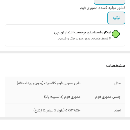
کشور تولید کننده مموری فوم
ترکیه
امکان قسط‌بندی برحسب اعتبار ترب‌پی
۴ قسط ماهانه. بدون سود، چک و ضامن.
مشخصات
مدل
طبی مموری فوم کلاسیک (بدون رویه اضافه)
جنس مموری فوم
مموری فوم (دانسیته بالا)
ابعاد
56x38x10 (طول x عرض x ارتفاع)
درجه نرمی بالشت
متوسط (نرمی استاندارد)