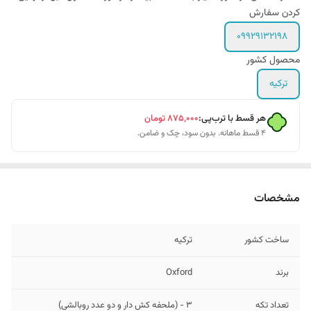
کردن سفارش
09929132198
محصول کشور
ترکیه
هر قسط با ترب‌پی:
۸۷۵٬۰۰۰
تومان
۴ قسط ماهانه. بدون سود، چک و ضامن.
مشخصات
ساخت کشور
ترکیه
برند
Oxford
تعداد تکه
3 - (ملحفه کش دار و دو عدد روبالشی)