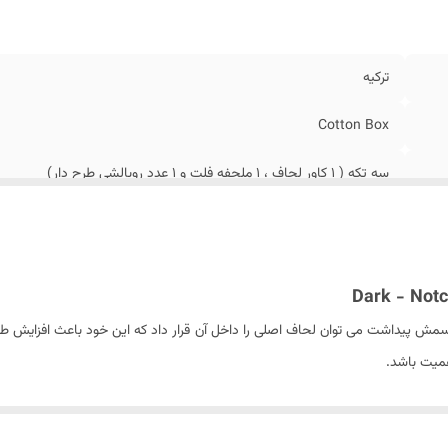
دل ملحفه
:
فلت (بدون کش)
صیت پارچه
:
ضد عرق و ضد حساسیت
تورالعمل
شستشو با آب با دمای مناسب ، عدم استفاده از مایع لباسشوی
ترکیه
ستشو
:
دار و پودر و سفید در هنگام شسشتو ، استفاده از مایع لباسش
آنزیم. عدم قرار گرفتن در معرض نور مستقیم خورشید بعد از 
Cotton Box
نس پارچه
:
پنبه کتان (بدون پلاستیک)
سه تکه ( 1 کاور لحاف ، 1 ملحفه فلت و 1 عدد روبالشی طرح دار)
1 عدد
50x70 سانتی متر
پاکتی
ز اسمش پیداشت می توان لحاف اصلی را داخل آن قرار داد که این خود باعث افزایش 
اهمیت باشد.
160x240 سانتی متر
ر کوتون باکس از ترکیه است.
160x220 سانتی متر
 فلت و یک عدد روبالشی طرح دارند . که می توان از کاور لحاف برای قرار دادن