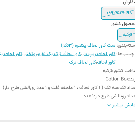
فارش
09929132198
حصول کشور
ترکیه
ته‌بندی
:
ست کاور لحاف یکنفره (۳تکه)
چسب‌ها :
کاور لحاف زیپ دار
،
کاور لحاف ترک یک نفره
،
روتختی
،
کاور لحاف یک
کاور لحاف
،
کاور لحاف ترک
اخت کشور
:
ترکیه
ند
:
Cotton Box
داد تکه
:
سه تکه ( 1 کاور لحاف ، 1 ملحفه فلت و 1 عدد روبالشی طرح دار)
داد روبالشی طرح دار
:
1 عدد
یز روبالشی
:
50x70 سانتی متر
ایش بیشتر
ل روبالشی
:
پاکتی
عاد ملحفه
:
160x240 سانتی متر
عاد کاور لحاف
:
160x220 سانتی متر