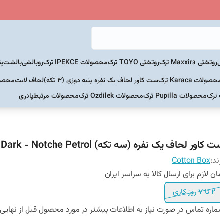
روتختی Maxxira ترک
روتختی TOYO ترک
محصولات IPEKCE ترک
روبالشی
بالشت
پت
حصولات Karaca ترک
ست کاور لحاف یک نفره پنبه دوزی (3 تکه)
لحاف لایت
محصولات Home
 ترک
محصولات Pupilla ترک
محصولات Ozdilek ترک
محصولات مرتبط
پادری
 کاور لحاف یک نفره (سه تکه) Dark - Notche Petrol
ند:
Cotton Box
ان لازم برای ارسال کالا به سراسر ایران
۲ تا ۷ روز کاری
اره تماس در صورت نیاز به اطلاعات بیشتر در مورد محصول قبل از نهایی