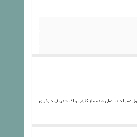
ی آنزیم
ویی بدون
شستشو.
طول عمر لحاف اصلی شده و از کثیفی و لک شدن آن جلوگیری
 لحاف ست خواب اصلی در داخل آن استفاده کرد. همچنین می