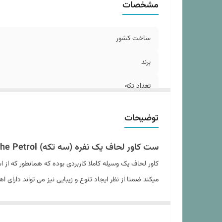
مشخصات
م
خا
دس
ساخت کشور
ش
برند
ج
تعداد تکه
تعداد روبالشی طرح دار
توضیحات
سایز روبالشی
ست کاور لحاف یک نفره (سه تکه) Dark - Notche Petrol
مدل روبالشی
کاور لحاف یک وسیله کاملا کاربردی بوده که همانطور که ا
میکند ضمنا از نظر ایجاد تنوع و زیبایی نیز می تواند دارای 
ابعاد ملحفه
کاور لحاف های ارائه شده در کالای خواب بهشت از برند معتب
ابعاد کاور لحاف
این کاورها سه تکه اند که شامل یک کاور لحاف , یک ملحفه