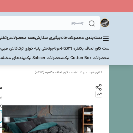
دسته‌بندی محصولات
خانه
پیگیری سفارش
همه محصولات
روتختی
ست کاور لحاف یکنفره (۳تکه)
حوله
روتختی پنبه دوزی ترک
کالای طبی
م
محصولات Cotton Box ترک
محصولات Sahser ترک
برندهای مختلف
کالای خواب بهشت
/
ست کاور لحاف یکنفره (۳تکه)
ست
بر
زم
شم