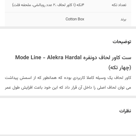
تعداد تکه
4تکه (1 کاور لحاف ،2 عدد روبالشی، ملحفه فلت)
برند
Cotton Box
سایز روبالشی
50x70 سانتی متر
توضیحات
ابعاد ملحفه
240x260 سانتی متر
ست کاور لحاف دونفره Mode Line - Alekra Hardal
تعداد روبالشی طرح
2 عدد
(چهار تکه)
دار
کاور لحاف یک وسیله کاملا کاربردی بوده که همانطور که از اسمش پیداشت
ابعاد کاور لحاف
200x220 سانتی متر
می توان لحاف اصلی را داخل آن قرار داد که این خود باعث افزایش طول عمر
لحاف اصلی شده و از کثیفی و لک شدن آن جلوگیری میکند ضمنا از نظر ایجاد
مدل روبالشی
پاکتی
تنوع و زیبایی نیز می تواند دارای اهمیت باشد.
نظرات
مدل ملحفه
فلت ( بدون کش)
کاور لحاف های ارائه شده در کالای خواب بهشت از برند معتبر کوتون باکس از
جنس پارچه
100 % پنبه کتان (بدون پلاستیک)
کشور ترکیه بود که جنس پارچه آنها ۱۰۰% نخ و بدون کوچکترین پلاستیک می