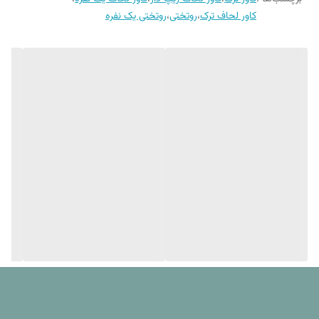
اصلی در داخل آن استفاده کرد. همچنین می توان به جای لحاف از انواع پتو
بعد از شستشو.
کاور لحاف ترک
،
روتختی
،
روتختی یک نفره
هم برای قرار گرفتن در داخل کاور استفاده کرد که نقش یک لحاف جدید را
ابعاد ملحفه
160x240 سانتی متر
دارد. به دلیل زیبایی طرح کاور لحاف گاها حتی می توان از خود کاور لحاف به
تنهایی برای پوشاندن تخت استفاده کرد و چیزی داخل آن قرار نداد. بنابراین بنا
مدل ملحفه
فلت (بدون کش)
به کاربرد می توان گفت که ست کاور لحاف کالای خواب بهشت به دلیل
داشتن ملحفه و روبالشی میتوانند برای ایجاد تنوع در اتاق بسیار مفید باشند.
*همانطور که در مشخصات کالا ذکر شده جهت شستشوی این
محصول از آب با دمای مناسب و حتما از مایع لباسشویی بدون
آنزیم استفاده شود.