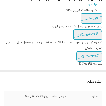
برند:
ترکسان
اصالت و سلامت فیزیکی کالا
تایید شده
زمان لازم برای ارسال کالا به سراسر ایران
3 تا 15 روز کاری
شماره تماس در صورت نیاز به اطلاعات بیشتر در مورد محصول قبل از نهایی
کردن سفارش
09929132198
شناسه کالا
D575
مشخصات
اندازه
دونفره مناسب برای تشک 160 و 180