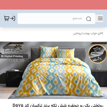
کالای خواب بهشت
/
روتختی
روتختی یک رو دونفره شش تکه برند ترکسان کد D575