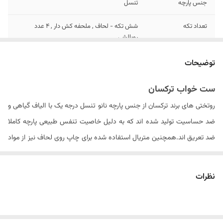
جنس پارچه
تنسل
تعداد تکه
شش تکه - لحاف , ملحفه کش دار , 4 عدد
روبالشی
تعداد روبالشی
4 عدد (2 عدد طرح دار ، 2 عدد ساده)
توضیحات
مدل روبالشی
پاکتی
ست خواب ترکسان
روتختی های برند ترکسان از جنس پارچه نانو تنسل درجه یک با الیاف گیاهی و
سایز روبالشی
۷۰ × ۵۰ سانتیمتر
ضد حساسیت تولید شده اند که به دلیل خاصیت تنفس طبیعی پارچه کاملا
تعداد روکوسن
ندارد
ضد تعریق اند.همچنین متریال استفاده شده برای چاپ روی لحاف نیز از مواد
ایتالیایی درجه یک بوده که ثبات رنگ محصول در دراز مدت را سبب می شود .
سایز روکوسن
ندارد
الیاف داخل لحاف از جنس الیاف ویسکوز کره ای می باشد که با حجم مناسبی
نظرات
لحاف یک طرف طرح
بله
را به روتختی داده و باعث عدم از فرم درآمدن لحاف پس از شستشو های مکرر
دار و یک طرف ساده
می گردد. . لازم به ذکر است که شتسشوی لحاف حتما باید در خشک شویی
ابعاد لحاف
۲۴۰ × ۲۲۵ سانتی متر (۵± سانتیمتر)
معتبر انجام شود در غیر این باعث آسیب به لحاف و الیاف داخل آن می شود.