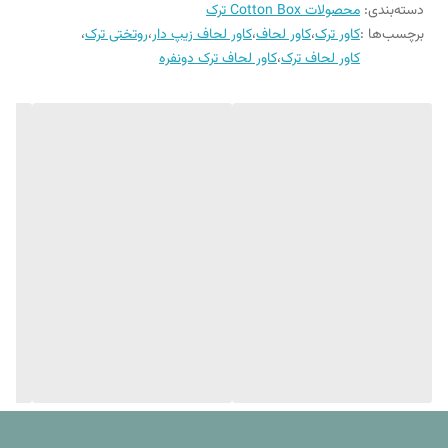
دسته‌بندی
:
محصولات Cotton Box ترک
ایجاد حساسیت , خارش و قرمزی و التهاب در پوست هم جلوگیری میکند.
برچسب‌ها :
کاور ترک
،
کاور لحاف
،
کاور لحاف زیپ دار
،
روتختی ترک
،
ابعاد کاور لحاف
200x220 سانتی متر
این کاورها چهار تکه اند که شامل یک کاور لحاف، یک ملحفه فلت (بدون کش
کاور لحاف ترک
،
کاور لحاف ترک دونفره
) و دو عدد روبالشی اند . که می توان از کاور لحاف برای قرار دادن لحاف ست
مدل ملحفه
فلت ( بدون کش)
خواب اصلی در داخل آن استفاده کرد. همچنین می توان به جای لحاف از انواع
پتو هم برای قرار گرفتن در داخل کاور استفاده کرد که نقش یک لحاف جدید را
دارد. به دلیل زیبایی طرح کاور لحاف گاها حتی می توان از خود کاور لحاف به
تنهایی برای پوشاندن تخت استفاده کرد و چیزی داخل آن قرار نداد. بنابراین بنا
به کاربرد می توان گفت که ست های کاور لحاف کالای خواب بهشت به دلیل
داشتن ملحفه و روبالشی میتوانند برای ایجاد تنوع در اتاق خواب بسیار مفید
باشند.
شرکت کوتون باکس
شرکت کوتون باکس یکی از معتبرترین برند های فعال در صنعت کالای خواب
در کشور ترکیه است که در زمینه تولید انواع ست خواب های یک نفره و دونفره
, انواع حوله های دستی و پالتویی و ست های پیکه فعالیت میکند. استفاده از