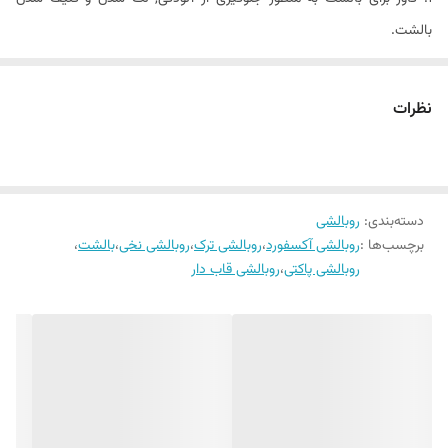
بالشت.
۲. استفاده برای ایجاد زیبایی و تزئین تخت و اتاق خواب.
روبالشی های ترک موجود در فروشگاه کالای خواب بهشت از جنس پارچه ترک
نظرات
۱۰۰٪ نخ بدون کوچکترین پلاستیک تولید شده اند که کاملا لطیف و ضد
حساسیت بوده و به همین دلیل می توانند تجربه خوابی راحت و لذت بخش را
برای شما به ارمغان بیاورند.
دسته‌بندی
:
روبالشی
این روبالشی ها به صورت جفت و در طیف های رنگی متنوع و سایز استاندارد
برچسب‌ها :
روبالشی آکسفورد
،
روبالشی ترک
،
روبالشی نخی
،
بالشت
،
عرضه می شوند که همگی پاکتی و قاب دار هستند. ضمنا امکان سفارش
روبالشی پاکتی
،
روبالشی قاب دار
روبالشی های طرح دار هم فراهم است.
همین طور باید گفت که این مدل روبالشی ها در ابعاد استاندارد تولید شده
اند که برای کاور کردن انواع بالشت با سایز استاندارد کاملا مناسب می باشند.
برای شستشوی این مدل روبالشی حتما دستورالعمل ذکر شده در مشخصات
کالا را ملاحظه فرمایید.