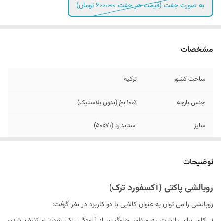
به صورت جفت (قیمت هر جفت ۶۰۰،۰۰۰ تومان)
مشخصات
ساخت کشور
ترکیه
جنس پارچه
۱۰۰٪ نخ (بدون پلاستیک)
سایز
استاندارد (۵۰x70)
برند
آکسفورد
توضیحات
مدل روبالشی
پاکتی قاب دار
روبالشی پاکتی (آکسفورد ترک)
دستورالعمل شستشو
شستشو با آب با دمای مناسب و مایع لباسشویی
روبالشی را می توان به عنوان کالایی با دو کاربرد در نظر گرفت:
بدون آنزیم
۱. کاور برای بالشت به منظور جلوگیری از آلودگی, لک شدن و کثیف شدن