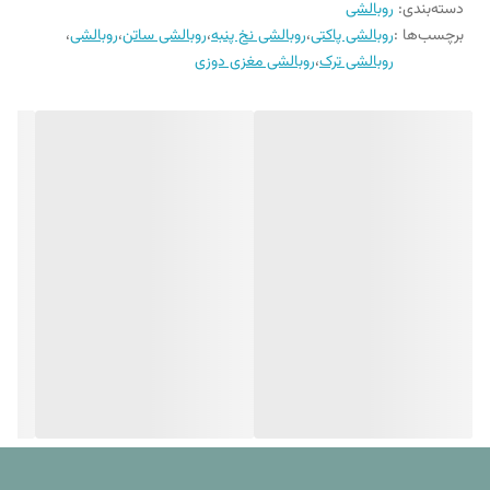
دسته‌بندی
:
روبالشی
این روبالشی ها به صورت جفت و در طیف های رنگی متنوع و سایز استاندارد
برچسب‌ها :
روبالشی پاکتی
،
روبالشی نخ پنبه
،
روبالشی ساتن
،
روبالشی
،
عرضه می شوند که همگی پاکتی و قاب دار هستند. ضمنا امکان سفارش
روبالشی ترک
،
روبالشی مغزی دوزی
روبالشی های طرح دار هم فراهم است.
همین طور باید گفت که این مدل روبالشی ها در ابعاد استاندارد تولید شده
اند که برای کاور کردن انواع بالشت با سایز استاندارد کاملا مناسب می باشند.
برای شستشوی این مدل روبالشی حتما دستورالعمل ذکر شده در مشخصات
کالا را ملاحظه فرمایید.