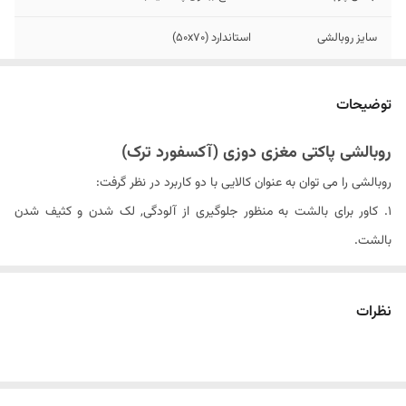
سایز روبالشی
استاندارد (۵۰x70)
مدل روبالشی
پاکتی قاب دار (مغزی دوزی شده)
توضیحات
برند
Oxford
روبالشی پاکتی مغزی دوزی (آکسفورد ترک)
دستورالعمل شستشو
شستشو با آب سرد (۳۰ درجه) و مایع لباسشویی
روبالشی را می توان به عنوان کالایی با دو کاربرد در نظر گرفت:
بدون آنزیم
۱. کاور برای بالشت به منظور جلوگیری از آلودگی, لک شدن و کثیف شدن
بالشت.
۲. استفاده برای ایجاد زیبایی و تزئین تخت و اتاق خواب.
روبالشی های ترک موجود در فروشگاه کالای خواب بهشت از جنس پارچه ترک
نظرات
۱۰۰٪ نخ بدون کوچکترین پلاستیک تولید شده اند که کاملا لطیف و ضد
حساسیت بوده و به همین دلیل می توانند تجربه خوابی راحت و لذت بخش را
برای شما به ارمغان بیاورند.