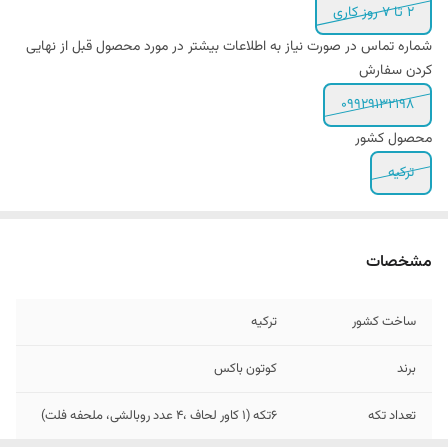
۲ تا ۷ روز کاری
شماره تماس در صورت نیاز به اطلاعات بیشتر در مورد محصول قبل از نهایی
کردن سفارش
09929132198
محصول کشور
ترکیه
مشخصات
ساخت کشور
ترکیه
برند
کوتون باکس
تعداد تکه
6تکه (1 کاور لحاف ،4 عدد روبالشی، ملحفه فلت)