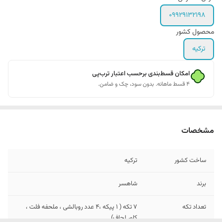
09929132198
محصول کشور
ترکیه
امکان قسط‌بندی برحسب اعتبار ترب‌پی
۴ قسط ماهانه. بدون سود، چک و ضامن.
مشخصات
ساخت کشور
ترکیه
برند
شاهسر
تعداد تکه
7 تکه ( 1 پیکه ،4 عدد روبالشی ، ملحفه فلت ،
کاور لحاف)