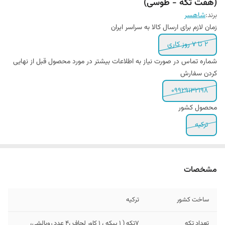
(هفت تکه - طوسی)
برند:
شاهسر
زمان لازم برای ارسال کالا به سراسر ایران
۲ تا ۷ روز کاری
شماره تماس در صورت نیاز به اطلاعات بیشتر در مورد محصول قبل از نهایی
کردن سفارش
09929132198
محصول کشور
ترکیه
مشخصات
ساخت کشور
ترکیه
تعداد تکه
7تکه ( 1 پیکه ، 1 کاور لحاف ،4 عدد روبالشی،