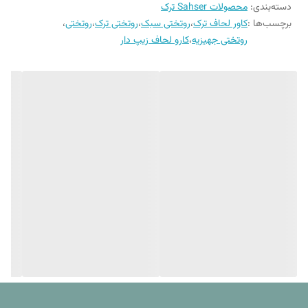
دسته‌بندی
:
محصولات Sahser ترک
عدد پیکه , یک عدد کاور لحاف ، یک عدد ملحفه فلت و چهار عدد روبالشی می
برچسب‌ها :
کاور لحاف ترک
،
روتختی سبک
،
روتختی ترک
،
روتختی
،
باشند.
روتختی جهیزیه
،
کارو لحاف زیپ دار
شرکت شاه سر
شرکت شاه سر یکی از معتبرترین برند های فعال در صنعت کالای خواب در
کشور ترکیه است که در زمینه تولید انواع ست خواب های یک نفره و دونفره ,
انواع حوله های دستی و پالتویی و ست های پیکه فعالیت میکند. استفاده از
بهترین جنس و کیفیت مواد اولیه مخصوصا پنبه در تولید محصولات به همراه
نوآوری در طرح ها و رنگ بندی محصولات باعث شده تا این برند به یکی ار
رقبای برندهای اروپایی در زمینه تولید منسوجات کالای خواب بدل شده و
سلیقه های بسیاری را چه در آسیا و چه اروپا راضی کند. از ویژگی های بارز این
محصول که آن را هم رده رقبای اروپایی خود می کند می توان به کیفیت بالای
جنس محصول , ثبات رنگ , عدم پرزدهی و آبرفت اشاره کرد.
فروشگاه کالای خواب بهشت با عرضه این محصولات مثل همیشه سعی در
ارایه باکیفیت ترین و خاص ترین کالاها برای شما عزیزان را دارد.