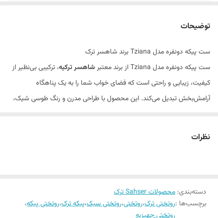
ابعاد پیکه
۲۲۰x240 سانتی متر
توضیحات
خاصیت پارچه
ضد عرق و ضد حساسیت
ست پیکه دونفره مدل Tziana برند شاهسر ترک
سایز روبالشی
50x70 سانتی متر
ست پیکه دونفره مدل Tziana از برند معتبر
شاهسر ترکیه
، ترکیبی بی‌نظیر از
تعداد روبالشی
2 عدد
کیفیت، زیبایی و راحتی است که فضای خواب شما را به یک پناهگاه
آرامش‌بخش تبدیل می‌کند. این محصول با طراحی مدرن و رنگ طوسی شیک،
دستورالعمل شستشو
شستشو با آب دمای مناسب (30 درجه) .شستشو
انتخابی ایده‌آل برای جهیزیه و دکوراسیون مدرن خانه‌های امروزی است.
با مایع لباسشوی بدون آنزیم. عدم استفاده از
مایع لباسشویی آنزیم دار , پودر یا سفید کننده در
ویژگی‌های برجسته
نظرات
شستشوی محصول. عدم قراردادن محصول در
جنس پارچه:
۱۰۰٪ پنبه کتان طبیعی بدون استفاده از مواد پلاستیکی؛ نسوز،
معرض نور مستقیم آفتاب بعد از شسشتو.
ضد حساسیت و ضد عرق
جنس پارچه
100٪ پنبه کتان (بدون پلاستیک)
ساخت ترکیه:
تولید شده توسط برند معتبر شاهسر با استانداردهای بالای
کیفیت
دسته‌بندی
:
محصولات Sahser ترک
برچسب‌ها :
روتختی ترک
،
روتختی
،
روتختی سبک
،
پیکه ترک
،
روتختی پیکه
،
بسته ۳ تکه:
شامل یک عدد پیکه دونفره و دو عدد روبالشی
روتختی جهیزیه