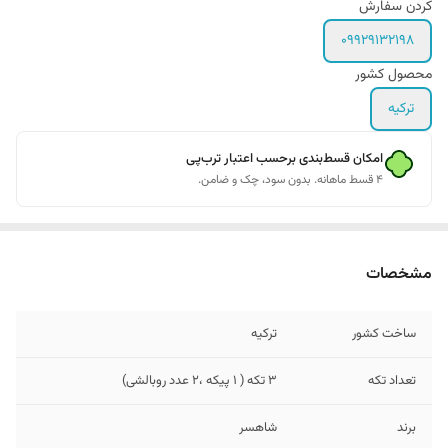
کردن سفارش
09929132198
محصول کشور
ترکیه
امکان قسط‌بندی برحسب اعتبار ترب‌پی
۴ قسط ماهانه. بدون سود، چک و ضامن.
مشخصات
ساخت کشور
ترکیه
تعداد تکه
3 تکه ( 1 پیکه ،2 عدد روبالشی)
برند
شاهسر