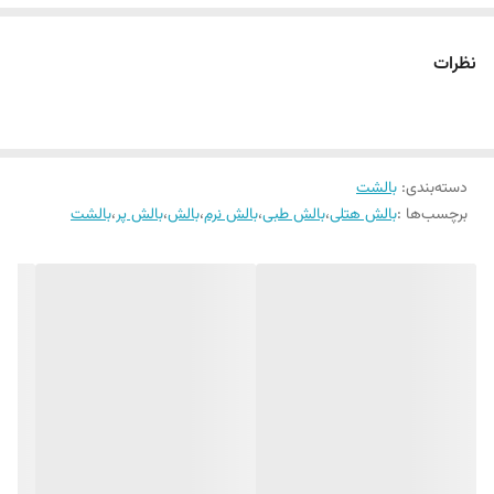
ویژگی پرهای استقاده
بدون بو و باکتری ، کاملا استریل شده
دلیل ساختار طبیعی نرم و لطیف خود خوابی نرم و راحت را به شما هدیه می
شده
کند و تا حدودی از عضلات و مهره های سر و گردن در هنگام خواب حمایت
نظرات
می کند.
2. یک بالش پر مناسب باید بتواند که خاصیت تنظیم دمایی را در طول خواب
برای شما تامین کند. به دلیل خاصیت طبیعی پر، در فصول گرم سال پرها با
دسته‌بندی
:
بالشت
باز شدن از یکدیگر امکان عبور جریان هوا را از بینشان فراهم میکنند که خود
برچسب‌ها :
بالش هتلی
،
بالش طبی
،
بالش نرم
،
بالش
،
بالش پر
،
بالشت
باعث ایجاد حس خنکی در بالش و سر شما شده و در فصول سرد پرها متراکم
تر شده که حس گرما را ایجاد می کنند.
3. در صورت استفاده اصولی و مراقبت مناسب یک بالش پر استاندارد می
تواند مدت زیادی برای شما مفید باشد.
4. یک بالش پر استاندارد باید از پرهای کاملا بهداشتی ، بدون باکتری و کاملا
استریل پر شده باشد که باعث انتقال بیماری و باکتری به بدن مصرف کننده
نشود.
انواع بالش های پر: