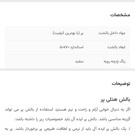
مشخصات
مواد داخل بالشت
پر (با بهترین کیفیت)
ابعاد بالشت
استاندارد ۵۰x70
رنگ پارچه رویه
سفید
جنس پارچه رویه
نخ پنبه
توضیحات
دستورالعمل شستشو
قابل شستشو با دست و ماشین لباسشویی به
تنهایی با استفاده از مایع لباسشویی بدون آنزیم در
بالش هتلی پر
آب دمای ۳۰ درجه
اگر به دنبال خوابی آرام و راحت و نرم هستید استفاده از بالش پر می تواند
خاصیت ضد
خیر
گزینه مناسبی باشد. بالش پر ایده آل باید خصوصیات زیر را داشته باشد:
حساسیت
1. یک بالش پر ایده آل باید از نرمی و لطافت طبیعی پر برخوردار باشد. پر به