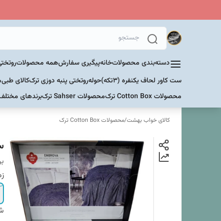
دسته‌بندی محصولات
خانه
پیگیری سفارش
همه محصولات
روتختی
ست کاور لحاف یکنفره (۳تکه)
حوله
روتختی پنبه دوزی ترک
کالای طبی
م
محصولات Cotton Box ترک
محصولات Sahser ترک
برندهای مختلف
کالای خواب بهشت
/
محصولات Cotton Box ترک
ست 
بر
زم
شم