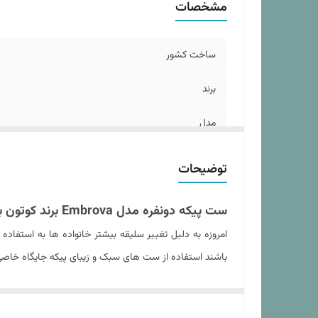
مشخصات
ش
ساخت کشور
تع
تع
برند
خا
مدل
ج
سا
تعداد تکه
توضیحات
ابعاد پیکه
ست پیکه دونفره مدل Embrova برند کوتون باکس ترک (سرمه ای)
ابعاد ملحفه
امروزه به دلیل تغییر سلیقه بیشتر خانواده ها به استف
باشند استفاده از ست های سبک و زیبای پیکه جایگاه خاصی در
نوع ملحفه
فعال در کشور ترکیه است مثل همیشه برترین محصولات را ب
دستورالعمل شستشو
هستند می باشند.