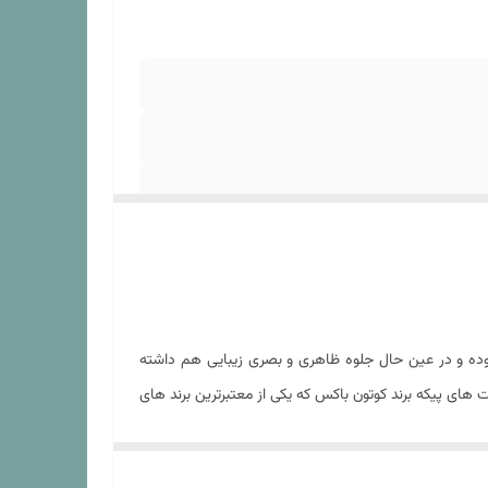
زیم دار ,
ول در
وده و در عین حال جلوه ظاهری و بصری زیبایی هم داشته
 های پیکه برند کوتون باکس که یکی از معتبرترین برند های
 چهار عدد روبالشی که دوعدد طرح دار و دو عدد آکسفورد
کتان پنبه (دمای 30 درجه) .شستشو با مایع لباسشوی بدون آنزیم. عدم استفاده از مایع
ردادن محصول در معرض نور مستقیم آفتاب بعد از