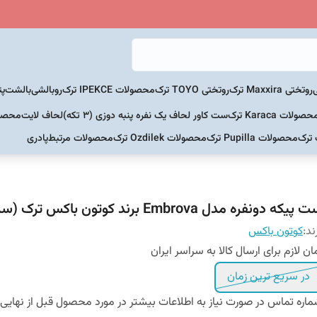
روتختی Maxxira ترک
روتختی TOYO ترک
محصولات IPEKCE ترک
روبالشی
بالشت
پت
حصولات Karaca ترک
ست کاور لحاف یک نفره پنبه دوزی (3 تکه)
لحاف لایت
محصولات Home
 ترک
محصولات Pupilla ترک
محصولات Ozdilek ترک
محصولات مرتبط
پادری
پیکه دونفره مدل Embrova برند کوتون باکس ترک (سرمه ای)
ند:
کوتون باکس
ان لازم برای ارسال کالا به سراسر ایران
در سریع ترین زمان
اره تماس در صورت نیاز به اطلاعات بیشتر در مورد محصول قبل از نهایی