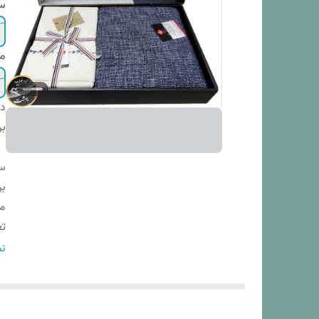
س
م
دس
بر
س
بر
م
تع
اب
نم
اب
نو
دس