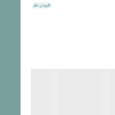
افزودن نظر
ره و دونفره , انواع حوله های دستی و پالتویی و پادری
اعث شده تا این برند به یکی ار رقبای برندهای اروپایی در
هم رده رقبای اروپایی خود می کند می توان به کیفیت بالای