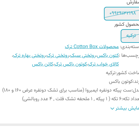
فارش
09929132198
حصول کشور
ترکیه
ته‌بندی
:
محصولات Cotton Box ترک
چسب‌ها :
کتون باکس
،
روتختی سبک
،
روتختی ترک
،
روتختی بهاره ترک
،
کالای خواب ترک
،
کوتون باکس ترک
،
کاتن باکس
اخت کشور
:
ترکیه
ند
:
کوتون باکس
دل
:
ست پیکه دونفره ایمبروا (مناسب برای تشک دونفره عرض 160 و 180)
داد تکه
:
6 تکه ( 1 پیکه , 1 ملحفه تشک فلت , 4 عدد روبالشی)
عاد پیکه
:
240x230 سانتی متر
ایش بیشتر
عاد ملحفه
:
240x260 سانتی متر
ع ملحفه
:
ساده فلت (بدون کش)
تورالعمل
شستشو با آب دمای مناسب پارچه