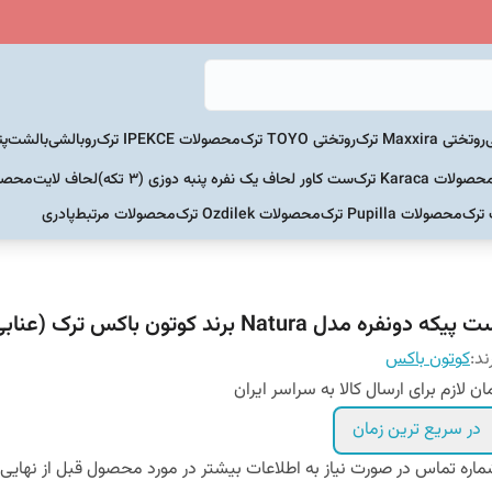
روتختی Maxxira ترک
روتختی TOYO ترک
محصولات IPEKCE ترک
روبالشی
بالشت
پت
حصولات Karaca ترک
ست کاور لحاف یک نفره پنبه دوزی (3 تکه)
لحاف لایت
محصولات Home
 ترک
محصولات Pupilla ترک
محصولات Ozdilek ترک
محصولات مرتبط
پادری
پیکه دونفره مدل Natura برند کوتون باکس ترک (عنابی)
ند:
کوتون باکس
ان لازم برای ارسال کالا به سراسر ایران
در سریع ترین زمان
اره تماس در صورت نیاز به اطلاعات بیشتر در مورد محصول قبل از نهایی