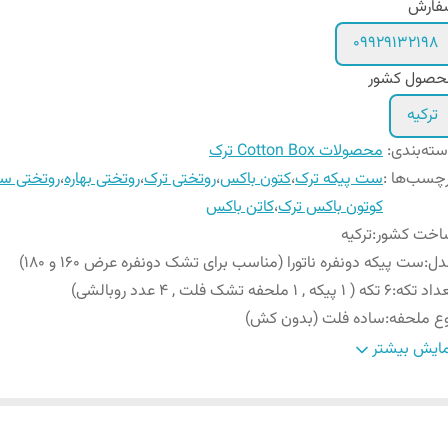
فارش
09929132198
حصول کشور
ترکیه
ته‌بندی
:
محصولات Cotton Box ترک
چسب‌ها :
ست پیکه ترک
،
کتون باکس
،
روتختی ترک
،
روتختی بهاره
،
روتختی س
کوتون باکس ترک
،
کاتن باکس
اخت کشور
:
ترکیه
دل
:
ست پیکه دونفره ناتورا (مناسب برای تشک دونفره عرض 160 و 180)
داد تکه
:
6 تکه ( 1 پیکه , 1 ملحفه تشک فلت , 4 عدد روبالشی)
ع ملحفه
:
ساده فلت (بدون کش)
عاد پیکه
:
240x230 سانتی متر
ایش بیشتر
تورالعمل
شستشو با آب دمای مناسب پارچه
ستشو
:
با مایع لباسشوی بدون آنزیم. عدم استفاده از مایع لباسشویی آن
پودر یا سفید کننده در شستشوی محصول. عدم قراردادن محص