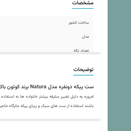
مشخصات
تع
اب
ساخت کشور
بر
تع
مدل
سا
تعداد تکه
خا
ج
نوع ملحفه
توضیحات
ابعاد پیکه
ست پیکه دونفره مدل Natura برند کوتون باکس ترک (عنابی - آجری)
دستورالعمل شستشو
امروزه به دلیل تغییر سلیقه بیشتر خانواده ها به استف
باشند استفاده از ست های سبک و زیبای پیکه جایگاه خاصی در
فعال در کشور ترکیه است مثل همیشه برترین محصولات را ب
تعداد روبالشی آکسفورد
هستند می باشند.