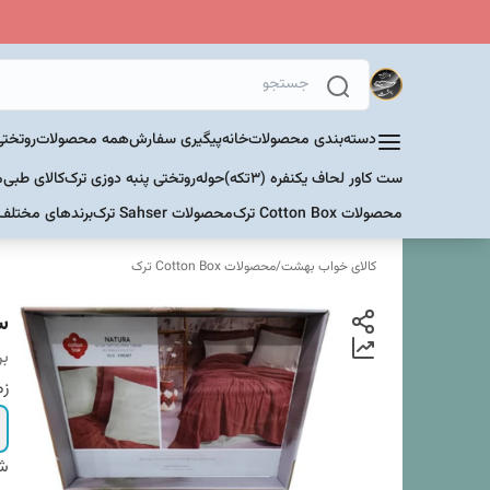
دسته‌بندی محصولات
خانه
پیگیری سفارش
همه محصولات
روتختی
ست کاور لحاف یکنفره (۳تکه)
حوله
روتختی پنبه دوزی ترک
کالای طبی
م
محصولات Cotton Box ترک
محصولات Sahser ترک
برندهای مختلف
کالای خواب بهشت
/
محصولات Cotton Box ترک
ست 
بر
زم
شم