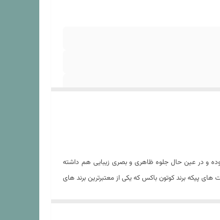
کتان پنبه (دمای 30 درجه) .شستشو با مایع لباسشوی بدون آنزیم. عدم استفاده از مایع
وده و در عین حال جلوه ظاهری و بصری زیبایی هم داشته
ردادن محصول در معرض نور مستقیم آفتاب بعد از
 های پیکه برند کوتون باکس که یکی از معتبرترین برند های
 چهار عدد روبالشی که دوعدد طرح دار و دو عدد آکسفورد