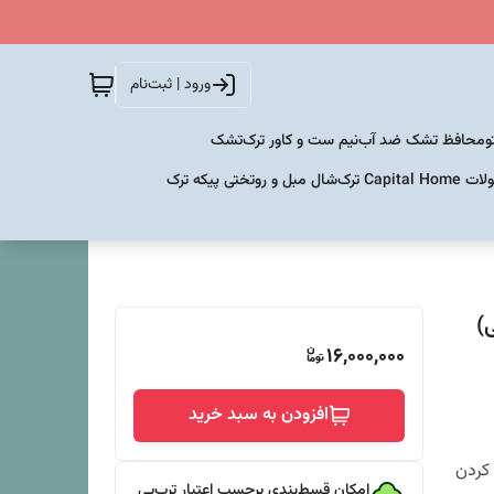
ورود | ثبت‌نام
و
محافظ تشک ضد آب
نیم ست و کاور ترک
تشک
Capital  ترک
شال مبل و روتختی پیکه ترک
16,000,000
افزودن به سبد خرید
 کردن
امکان قسط‌بندی برحسب اعتبار ترب‌پی