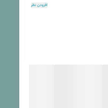
افزودن نظر
ره و دونفره , انواع حوله های دستی و پالتویی و پادری
اعث شده تا این برند به یکی ار رقبای برندهای اروپایی در
هم رده رقبای اروپایی خود می کند می توان به کیفیت بالای