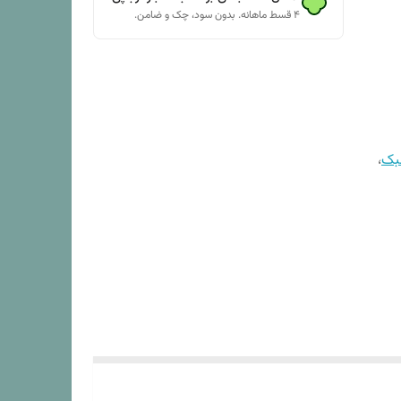
۴ قسط ماهانه. بدون سود، چک و ضامن.
بک
،
 کتان پنبه (دمای 30 درجه) .شستشو
زیم دار ,
ول در