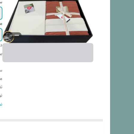
س
م
دس
بر
س
م
تع
نو
اب
نم
دس
ش