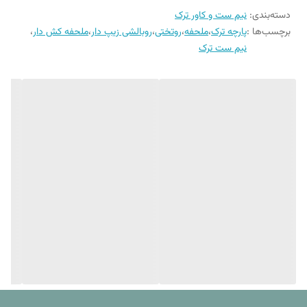
دسته‌بندی
:
نیم ست و کاور ترک
۱. سایز یک نفره (عرض 100) : یک عدد ملحفه کش دار و یک عدد روبالشی زیپ
برچسب‌ها :
پارچه ترک
،
ملحفه
،
روتختی
،
روبالشی زیپ دار
،
ملحفه کش دار
،
دار.
نیم ست ترک
2. سایز دونفره (عرض ۱۸۰) : یک عدد ملحفه کش دار و دو عدد روبالشی زیپ
دار.
*همانطور که در مشخصات کالا ذکر شده جهت شستشوی این محصول از
آب سرد (دمای ۳۰ درجه ) و حتما از مایع لباسشویی بدون آنزیم استفاده
شود.
* طرح روی ملحفه همان طرح روی لحاف در عکس محصول است.