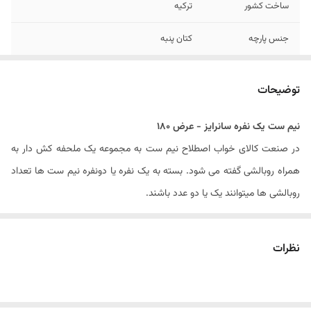
ساخت کشور
ترکیه
جنس پارچه
کتان پنبه
تعداد تکه
3 - (ملحفه کش دار و دو عدد روبالشی)
توضیحات
تعداد روبالشی
2 عدد
نیم ست یک نفره سانرایز - عرض 180
مدل روبالشی
زیپ دار
در صنعت کالای خواب اصطلاح نیم ست به مجموعه یک ملحفه کش دار به
ارتفاع ایده آل تشک
۲۵ سانتیمتر
همراه روبالشی گفته می شود. بسته به یک نفره یا دونفره نیم ست ها تعداد
روبالشی ها میتوانند یک یا دو عدد باشند.
سایز روبالشی
۷۰ × ۵۰ سانتیمتر
نیم ست های ارائه شده در فروشگاه کالای خواب بهشت از برندسانرایز بوده که
دستورالعمل شستشو
شستشو با آب سرد (۳۰ درجه) و مایع لباسشویی
یک برند معتبر در صنعت نساجی در کشور ترکیه است. بنابراین جنس پارچه
نظرات
بدون آنزیم
کلیه نیم ست ها از پارچه ترک و ۱۰۰% نخ بدون کوچکترین پلاستیک بوده که
کاملا نرم و لطیف ودر حین حال دوام بسیار بسیار بالایی دارند.
نوع ملحفه
ساده کش دار
تعداد تکه های سایزهای مختلف نیم ست برند سانرایز به شرح زیر است :