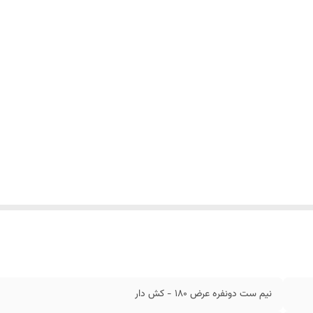
یز روبالشی
:
۷۰ × ۵۰ سانتیمتر
ل روبالشی
:
زیپ دار
نیم ست دونفره عرض ۱80 - کش دار