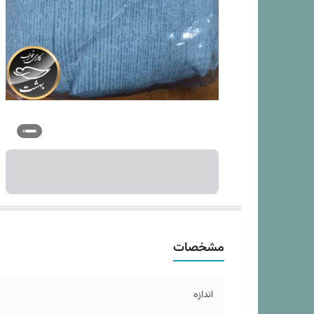
سا
مد
مشخصات
اندازه