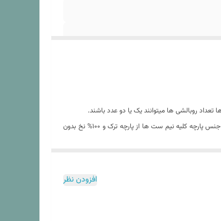
عداد روبالشی ها میتوانند یک یا دو عدد باشند.
نیم ست های ارائه شده در فروشگاه کالای خواب بهشت از برندسانرایز بوده که یک برند معتبر در صنعت نساجی در کشور ترکیه است. بنابراین جنس پارچه کلیه نیم ست ها از پارچه ترک و ۱۰۰% نخ بدون
افزودن نظر