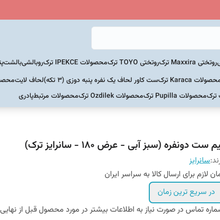
روتختی Maxxira ترک
روتختی TOYO ترک
محصولات IPEKCE ترک
روبالشی
بالشت
پت
حصولات Karaca ترک
ست کاور لحاف یک نفره پنبه دوزی (3 تکه)
لحاف لایت
محصولات Home
 ترک
محصولات Pupilla ترک
محصولات Ozdilek ترک
محصولات مرتبط
پادری
م ست دونفره (سبز آبی - عرض 180 - سانرایز ترک)
ند:
سانرایز
ان لازم برای ارسال کالا به سراسر ایران
در سریع ترین زمان
اره تماس در صورت نیاز به اطلاعات بیشتر در مورد محصول قبل از نهایی