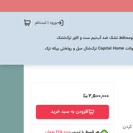
ورود | ثبت‌نام
و
محافظ تشک ضد آب
نیم ست و کاور ترک
تشک
Capital  ترک
شال مبل و روتختی پیکه ترک
2,500,000
افزودن به سبد خرید
 کردن
هر قسط با ترب‌پی:
۶۲۵٬۰۰۰
تومان