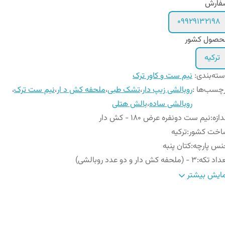
فارش
۰۹۹۲۹۱۳۲۱۹۸
حصول کشور
ترکیه
ته‌بندی
:
نیم ست و کاور ترک
چسب‌ها :
روبالشی زیپ دار
،
تشک طبی
،
ملحفه کش د ار
،
نیم ست ترک
،
روبالشی ساده
،
بالش هتلی
دازه
:
نیم ست دونفره عرض ۱80 - کش دار
اخت کشور
:
ترکیه
نس پارچه
:
کتان پنبه
داد تکه
:
3 - (ملحفه کش دار و دو عدد روبالشی)
داد روبالشی
:
2 عدد
ایش بیشتر
ستورالعمل شستشو
:
شستشو با آب سرد (۳۰ درجه) و مایع لباسشویی بدون آنزیم
ع ملحفه
:
ساده کش دار
تفاع ایده آل تشک
:
۲۵ سانتیمتر