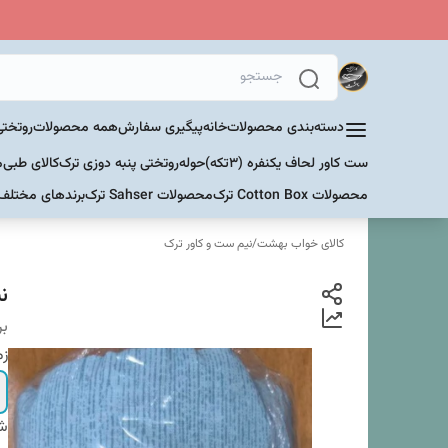
دسته‌بندی محصولات
خانه
پیگیری سفارش
همه محصولات
روتختی
ست کاور لحاف یکنفره (۳تکه)
حوله
روتختی پنبه دوزی ترک
کالای طبی
م
محصولات Cotton Box ترک
محصولات Sahser ترک
برندهای مختلف
کالای خواب بهشت
/
نیم ست و کاور ترک
نی
بر
زم
شم