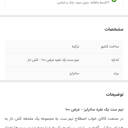
۴ قسط ماهانه. بدون سود، چک و ضامن.
مشخصات
ساخت کشور
ترکیه
اندازه
نیم ست یک نفره عرض 10۰ - کش دار
برند
سانرایز
جنس پارچه
کتان پنبه
توضیحات
تعداد روبالشی
۱ عدد
نیم ست یک نفره سانرایز - عرض 100
دستورالعمل شستشو
شستشو با آب سرد (۳۰ درجه) و مایع لباسشویی
در صنعت کالای خواب اصطلاح نیم ست به مجموعه یک ملحفه کش دار به
بدون آنزیم