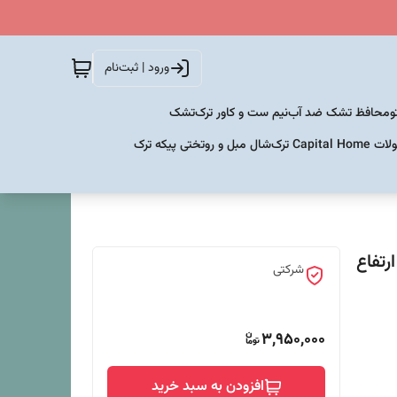
ورود | ثبت‌نام
و
محافظ تشک ضد آب
نیم ست و کاور ترک
تشک
Capital  ترک
شال مبل و روتختی پیکه ترک
سانتی متر - ارتفاع
شرکتی
3,950,000
افزودن به سبد خرید