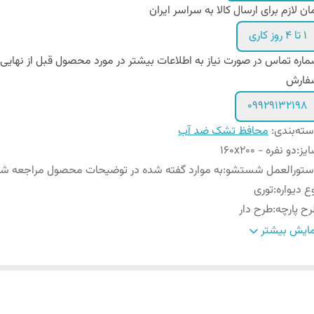
ان لازم برای ارسال کالا به سراسر ایران
1 تا 4 روز کاری
اره تماس در صورت نیاز به اطلاعات بیشتر در مورد محصول قبل از نهایی
فارش
09929132198
ته‌بندی
:
محافظ تشک ضد آب
یز
:
دو نفره - ۱۶۰x200
ستورالعمل شستشو
:
به موارد گفته شده در توضیحات محصول مراجعه شو
ع دیواره
:
توری
ح پارچه
:
طرح دار
تفاع دیواره
:
۳۰ سانتی متر (ارتفاع تشک)
ایش بیشتر
س پارچه رویه
:
نخ پنبه ضد حساسیت و تعریق