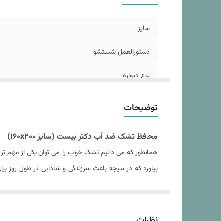
سایز
دستورالعمل شستشو
نوع دیواره
طرح پارچه
توضیحات
ارتفاع دیواره
محافظ تشک ضد آب دکتر بیست (سایز ۱۶۰x۲۰۰)
جنس پارچه رویه
همانطور که می دانیم تشک خواب را می توان یکی از مهم تری
بیاورد که در نتیجه باعث سرزندگی و شادابی در طول روز بر
شستشو بوده و یا اینکه شستشوی آن بسیار سخت خواهد ب
خوبی نمایان می شود.
با استفاده از محافظ تشک های برند معتبر دکتر بیست می ت
نظرات