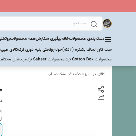
دسته‌بندی محصولات
خانه
پیگیری سفارش
همه محصولات
روتختی
ست کاور لحاف یکنفره (۳تکه)
حوله
روتختی پنبه دوزی ترک
کالای طبی
م
محصولات Cotton Box ترک
محصولات Sahser ترک
برندهای مختلف
کالای خواب بهشت
/
محافظ تشک ضد آب
تشک
بر
ار