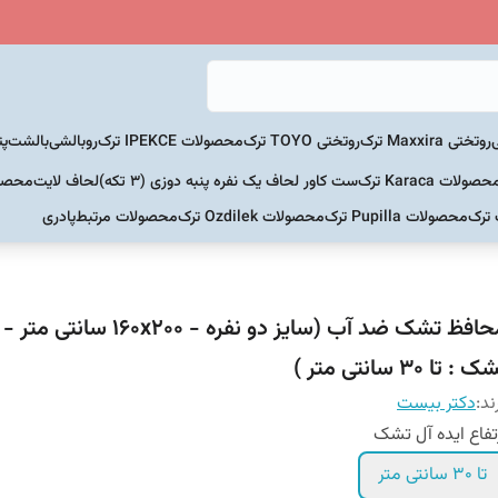
روتختی Maxxira ترک
روتختی TOYO ترک
محصولات IPEKCE ترک
روبالشی
بالشت
پت
حصولات Karaca ترک
ست کاور لحاف یک نفره پنبه دوزی (3 تکه)
لحاف لایت
محصولات Home
 ترک
محصولات Pupilla ترک
محصولات Ozdilek ترک
محصولات مرتبط
پادری
محافظ تشک ضد آب (سایز دو نفره - ۱۶۰x۲۰۰ 
 : تا ۳۰ سانتی متر )
ند:
دکتر بیست
تفاع ایده آل تشک
تا ۳۰ سانتی متر