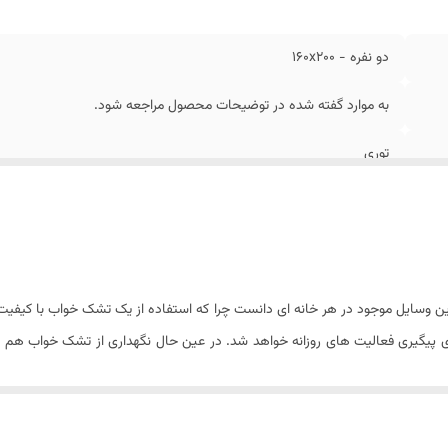
دو نفره - ۱۶۰x200
به موارد گفته شده در توضیحات محصول مراجعه شود.
توری
طرح دار
۳۰ سانتی متر (ارتفاع تشک)
نخ پنبه ضد حساسیت و تعریق
ن وسایل موجود در هر خانه ای دانست چرا که استفاده از یک تشک خواب با کیفیت و 
ای پیگیری فعالیت های روزانه خواهد شد. در عین حال نگهداری از تشک خواب هم اصو
ود. اینجاست که نیاز به استفاده از یک محافظ تشک با کیفیت جهت حفظ پاکیز
وان از آلوده شدن یا لکه دار شدن به دلیل ریختن مایعات و نوشیدنی های مختلف رو